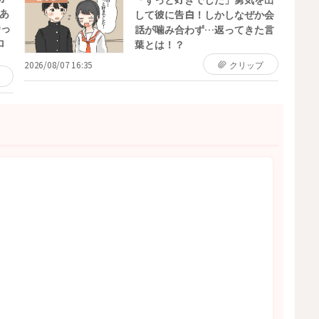
あ
して彼に告白！しかしなぜか会
持っ
話が噛み合わず…返ってきた言
ロ
葉とは！？
2026/08/07 16:35
クリップ