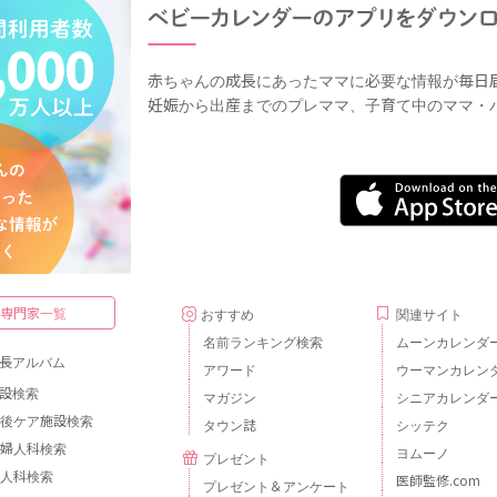
赤ちゃんの成長にあったママに必要な情報が毎日
妊娠から出産までのプレママ、子育て中のママ・
・専門家一覧
おすすめ
関連サイト
名前ランキング検索
ムーンカレンダ
長アルバム
アワード
ウーマンカレン
設検索
マガジン
シニアカレンダ
後ケア施設検索
タウン誌
シッテク
婦人科検索
ヨムーノ
プレゼント
人科検索
医師監修.com
プレゼント＆アンケート