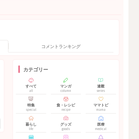
コメントランキング
カテゴリー
すべて
マンガ
連載
all
column
series
特集
食・レシピ
ママトピ
special
recipe
mama
暮らし
グッズ
医療
life
goods
medical