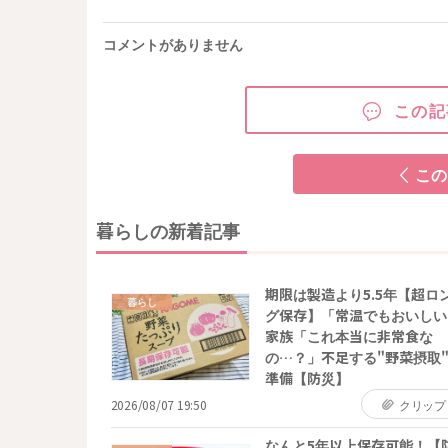
コメントがありません
この記
この
暮らしの新着記事
期限は製造より5.5年【超ロ
暮らし
グ保存】「常温でもおいしい
家族「これ本当に非常食な
の…？」不足する"野菜摂取"
準備【防災】
2026/08/07 19:50
クリップ
なんと5年以上保存可能！【