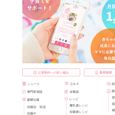
記事制作への取り組み
監修医師
ニュース
Ｑ＆Ａ
成
施
専門家相談
体験談
産
レシピ
基礎知識
産
離乳食レシピ
妊娠前・妊活
婦
妊娠食レシピ
妊娠中