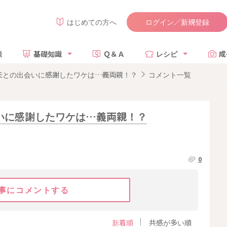
ログイン／新規登録
はじめての方へ
談
基礎知識
Ｑ＆Ａ
レシピ
成
夫との出会いに感謝したワケは…義両親！？
コメント一覧
いに感謝したワケは…義両親！？
0
事にコメントする
新着順
共感が多い順