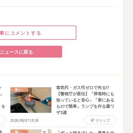
事にコメントする
ニュースに戻る
ン
電気代・ガス代ゼロで光る!?
暮らし
」
【警視庁が直伝】「停電時にも
知っていると安心」「家にある
 を
もので簡単」ランプを作る裏ワ
ザ2選
2026/08/07 19:30
クリップ
防
暮らし
「ずっと好きでした」勇気を出