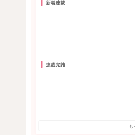
新着連載
連載完結
も