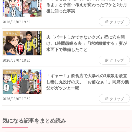
るよ」と予言…考えが変わったワケと2カ月
後に知った事実
2026/08/07 19:50
クリップ
ママトピ
夫「パートしかできないクズ」壁に穴を開
け、1時間怒鳴る夫→「絶対離婚する」妻が
水面下で準備したこと
2026/08/07 18:20
クリップ
ママトピ
「ギャー！」飲食店で大暴れの3歳娘を放置
し妻に丸投げの夫。「お前なぁ！」同席の義
父がガツンと一喝
2026/08/07 17:50
クリップ
気になる記事をまとめ読み