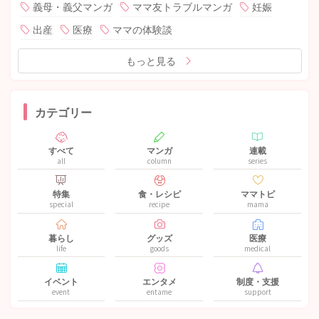
義母・義父マンガ
ママ友トラブルマンガ
妊娠
出産
医療
ママの体験談
もっと見る
カテゴリー
すべて
マンガ
連載
all
column
series
特集
食・レシピ
ママトピ
special
recipe
mama
暮らし
グッズ
医療
life
goods
medical
イベント
エンタメ
制度・支援
event
entame
support