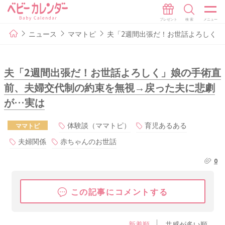
ニュース
ママトピ
夫「2週間出張だ！お世話よろしく
夫「2週間出張だ！お世話よろしく」娘の手術直
前、夫婦交代制の約束を無視→戻った夫に悲劇
が…実は
体験談（ママトピ）
育児あるある
ママトピ
夫婦関係
赤ちゃんのお世話
0
この記事にコメントする
新着順
共感が多い順