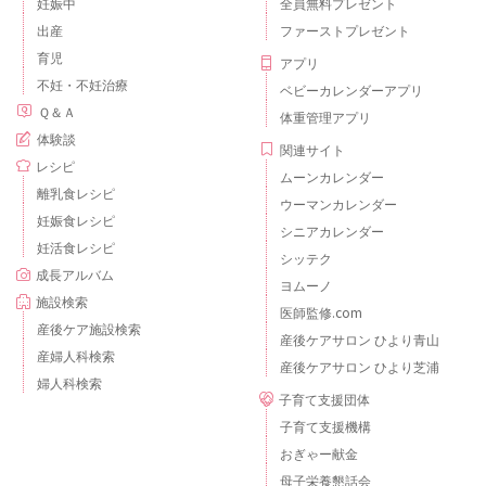
妊娠中
全員無料プレゼント
出産
ファーストプレゼント
育児
アプリ
不妊・不妊治療
ベビーカレンダーアプリ
Ｑ＆Ａ
体重管理アプリ
体験談
関連サイト
レシピ
ムーンカレンダー
離乳食レシピ
ウーマンカレンダー
妊娠食レシピ
シニアカレンダー
妊活食レシピ
シッテク
成長アルバム
ヨムーノ
施設検索
医師監修.com
産後ケア施設検索
産後ケアサロン ひより青山
産婦人科検索
産後ケアサロン ひより芝浦
婦人科検索
子育て支援団体
子育て支援機構
おぎゃー献金
母子栄養懇話会