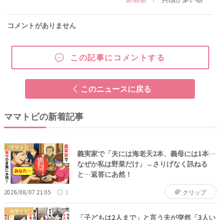
コメントがありません
この記事にコメントする
このニュースに戻る
ママトピの新着記事
ママトピ
義実家で「夫には海老天2本、義母には1本…
なぜか私は野菜だけ」→さりげなく訊ねる
と…返答にあ然！
2026/08/07 21:05
1
クリップ
ママトピ
「子どもは2人まで」と言う夫が突然「3人い