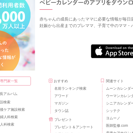
赤ちゃんの成長にあったママに必要な情報が毎日
妊娠から出産までのプレママ、子育て中のママ・
・専門家一覧
おすすめ
関連サイト
名前ランキング検索
ムーンカレンダ
長アルバム
アワード
ウーマンカレン
設検索
マガジン
シニアカレンダ
後ケア施設検索
タウン誌
シッテク
婦人科検索
ヨムーノ
プレゼント
人科検索
医師監修.com
プレゼント＆アンケート