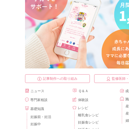
記事制作への取り組み
監修医師
ニュース
Ｑ＆Ａ
成
施
専門家相談
体験談
産
レシピ
基礎知識
産
離乳食レシピ
妊娠前・妊活
婦
妊娠食レシピ
妊娠中