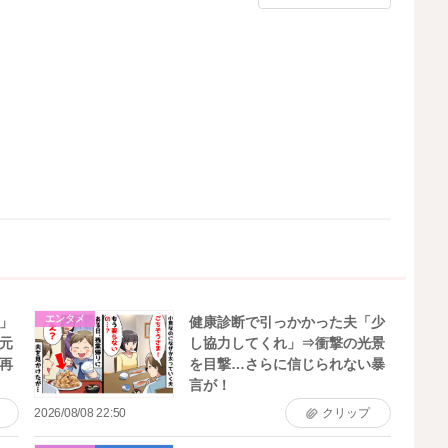
エンタメ
」
健康診断で引っかかった夫「少
元
し協力してくれ」⇒衝撃の光景
再
を目撃…さらに信じられない暴
言が！
2026/08/08 22:50
クリップ