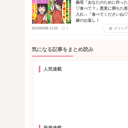
エンタメ
義母「あなたのために作った
♡食べて？」悪意に満ちた差
入れ→「食べてくださいね♡
嫁のお返し！
2026/08/08 21:50
1
クリップ
気になる記事をまとめ読み
人気連載
新着連載