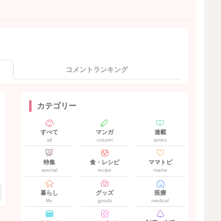
コメントランキング
カテゴリー
すべて
マンガ
連載
all
column
series
特集
食・レシピ
ママトピ
special
recipe
mama
暮らし
グッズ
医療
life
goods
medical