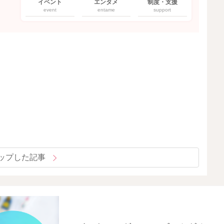
イベント
エンタメ
制度・支援
event
entame
support
ップした記事