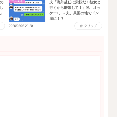
エンタメ
の
夫「海外赴任に栄転だ！彼女と
し
行くから離婚して！」私「オッ
」
ケー♪」→夫、異国の地でドン
底に！？
2026/08/08 21:20
クリップ