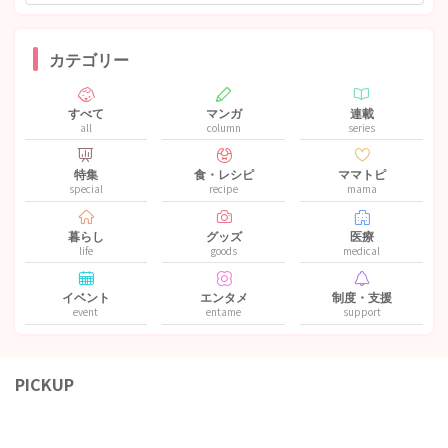
カテゴリー
すべて
マンガ
連載
all
column
series
特集
食・レシピ
ママトピ
special
recipe
mama
暮らし
グッズ
医療
life
goods
medical
イベント
エンタメ
制度・支援
event
entame
support
PICKUP