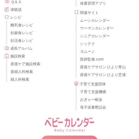
Ｑ＆Ａ
体重管理アプリ
体験談
関連サイト
レシピ
ムーンカレンダー
離乳食レシピ
ウーマンカレンダー
妊娠食レシピ
シニアカレンダー
妊活食レシピ
シッテク
成長アルバム
ヨムーノ
施設検索
医師監修.com
産後ケア施設検索
産後ケアサロン ひより青山
産婦人科検索
産後ケアサロン ひより芝浦
婦人科検索
子育て支援団体
子育て支援機構
おぎゃー献金
母子栄養懇話会