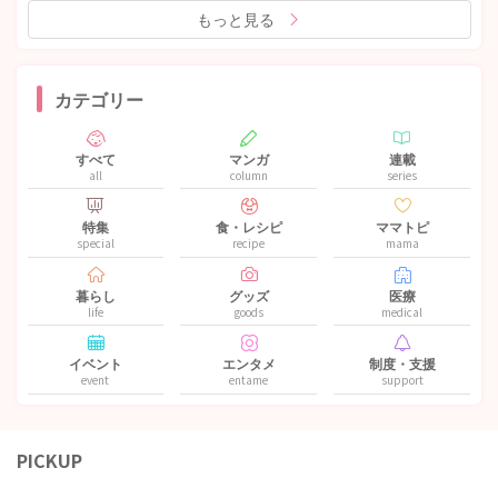
もっと見る
カテゴリー
すべて
マンガ
連載
all
column
series
特集
食・レシピ
ママトピ
special
recipe
mama
暮らし
グッズ
医療
life
goods
medical
イベント
エンタメ
制度・支援
event
entame
support
PICKUP