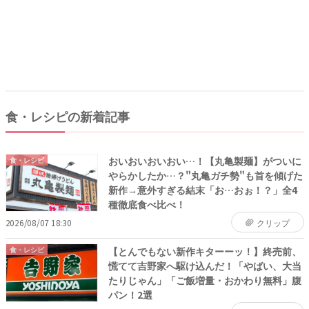
食・レシピの新着記事
おいおいおいおい…！【丸亀製麺】がついに
食・レシピ
やらかしたか…？"丸亀ガチ勢"も首を傾げた
新作→意外すぎる結末「お…おぉ！？」全4
種徹底食べ比べ！
2026/08/07 18:30
クリップ
【とんでもない新作キターーッ！】終売前、
食・レシピ
慌てて吉野家へ駆け込んだ！「やばい、大当
たりじゃん」「ご飯増量・おかわり無料」腹
パン！2選