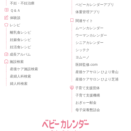
不妊・不妊治療
ベビーカレンダーアプリ
Ｑ＆Ａ
体重管理アプリ
体験談
関連サイト
レシピ
ムーンカレンダー
離乳食レシピ
ウーマンカレンダー
妊娠食レシピ
シニアカレンダー
妊活食レシピ
シッテク
成長アルバム
ヨムーノ
施設検索
医師監修.com
産後ケア施設検索
産後ケアサロン ひより青山
産婦人科検索
産後ケアサロン ひより芝浦
婦人科検索
子育て支援団体
子育て支援機構
おぎゃー献金
母子栄養懇話会