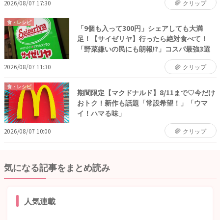
2026/08/07 17:30
クリップ
食・レシピ
「9個も入って300円」シェアしても大満
足！【サイゼリヤ】行ったら絶対食べて！
「野菜嫌いの民にも朗報!?」コスパ最強3選
2026/08/07 11:30
クリップ
食・レシピ
期間限定【マクドナルド】8/11まで♡今だけ
おトク！新作も話題「常設希望！」「ウマ
イ！ハマる味」
2026/08/07 10:00
クリップ
気になる記事をまとめ読み
人気連載