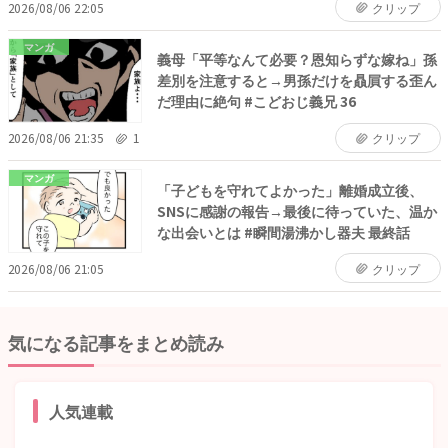
2026/08/06 22:05
クリップ
マンガ
義母「平等なんて必要？恩知らずな嫁ね」孫
差別を注意すると→男孫だけを贔屓する歪ん
だ理由に絶句 #こどおじ義兄 36
2026/08/06 21:35
1
クリップ
マンガ
「子どもを守れてよかった」離婚成立後、
SNSに感謝の報告→最後に待っていた、温か
な出会いとは #瞬間湯沸かし器夫 最終話
2026/08/06 21:05
クリップ
気になる記事をまとめ読み
人気連載