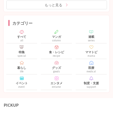
もっと見る
カテゴリー
すべて
マンガ
連載
all
column
series
特集
食・レシピ
ママトピ
special
recipe
mama
暮らし
グッズ
医療
life
goods
medical
イベント
エンタメ
制度・支援
event
entame
support
PICKUP