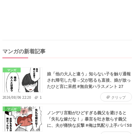
マンガの新着記事
マンガ
娘「他の大人と違う」知らない子を触り通報
され帰宅した母→父が怒るも直後、娘が放っ
たひと言に呆然 #無自覚ハラスメント 27
2026/08/06 22:20
1
クリップ
マンガ
ノンデリ言動がひどすぎる義父を避けると
「失礼な嫁だな！」暴言を吐き散らす義父
に、夫が痛快な反撃 #俺は気配り上手パパ 58