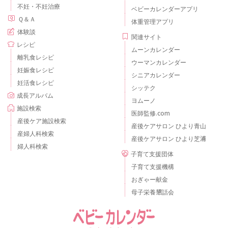
不妊・不妊治療
ベビーカレンダーアプリ
Ｑ＆Ａ
体重管理アプリ
体験談
関連サイト
レシピ
ムーンカレンダー
離乳食レシピ
ウーマンカレンダー
妊娠食レシピ
シニアカレンダー
妊活食レシピ
シッテク
成長アルバム
ヨムーノ
施設検索
医師監修.com
産後ケア施設検索
産後ケアサロン ひより青山
産婦人科検索
産後ケアサロン ひより芝浦
婦人科検索
子育て支援団体
子育て支援機構
おぎゃー献金
母子栄養懇話会