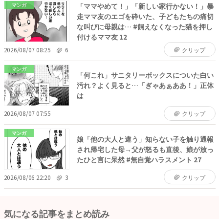
「ママやめて！」「新しい家行かない！」暴
マンガ
走ママ友のエゴを砕いた、子どもたちの痛切
な叫びに母親は… #飼えなくなった猫を押し
付けるママ友 12
2026/08/07 08:25
6
クリップ
マンガ
「何これ」サニタリーボックスについた白い
汚れ？よく見ると…「ぎゃあぁああ！」正体
は
2026/08/07 07:55
クリップ
マンガ
娘「他の大人と違う」知らない子を触り通報
され帰宅した母→父が怒るも直後、娘が放っ
たひと言に呆然 #無自覚ハラスメント 27
2026/08/06 22:20
3
クリップ
気になる記事をまとめ読み