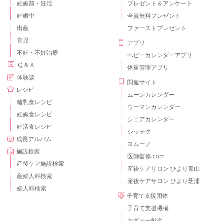
妊娠前・妊活
プレゼント＆アンケート
妊娠中
全員無料プレゼント
出産
ファーストプレゼント
育児
アプリ
不妊・不妊治療
ベビーカレンダーアプリ
Ｑ＆Ａ
体重管理アプリ
体験談
関連サイト
レシピ
ムーンカレンダー
離乳食レシピ
ウーマンカレンダー
妊娠食レシピ
シニアカレンダー
妊活食レシピ
シッテク
成長アルバム
ヨムーノ
施設検索
医師監修.com
産後ケア施設検索
産後ケアサロン ひより青山
産婦人科検索
産後ケアサロン ひより芝浦
婦人科検索
子育て支援団体
子育て支援機構
おぎゃー献金