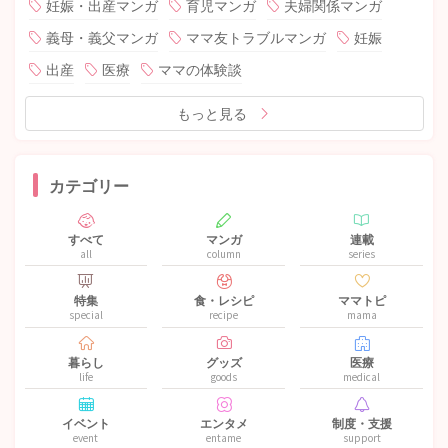
妊娠・出産マンガ
育児マンガ
夫婦関係マンガ
義母・義父マンガ
ママ友トラブルマンガ
妊娠
出産
医療
ママの体験談
もっと見る
カテゴリー
すべて
マンガ
連載
all
column
series
特集
食・レシピ
ママトピ
special
recipe
mama
暮らし
グッズ
医療
life
goods
medical
イベント
エンタメ
制度・支援
event
entame
support