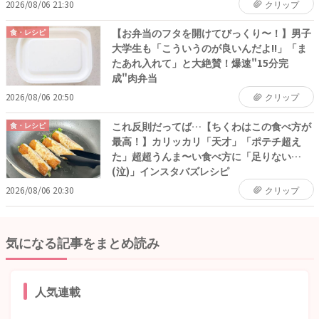
2026/08/06 21:30
クリップ
【お弁当のフタを開けてびっくり〜！】男子
食・レシピ
大学生も「こういうのが良いんだよ!!」「ま
たあれ入れて」と大絶賛！爆速"15分完
成"肉弁当
2026/08/06 20:50
クリップ
これ反則だってば…【ちくわはこの食べ方が
食・レシピ
最高！】カリッカリ「天才」「ポテチ超え
た」超超うんま〜い食べ方に「足りない…
(泣)」インスタバズレシピ
2026/08/06 20:30
クリップ
気になる記事をまとめ読み
人気連載