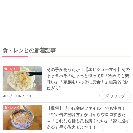
食・レシピの新着記事
その手があったか！【エビシューマイ】その
食・レシピ
まま食べるのちょっと待って!?「冷めても美
味い」「家族もいっきに完食！」画期的"お
にぎり"
2026/08/06 21:50
クリップ
【驚愕】『THE突破ファイル』でも注目！
食・レシピ
「ツナ缶の開け方」が目からウロコすぎた
→「これなら指も爪も痛くない」「家に必ず
ある」早く教えてよ〜！！