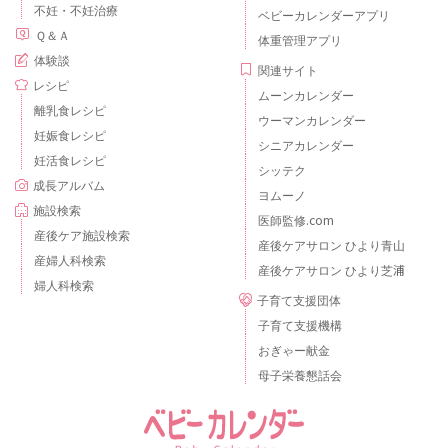
不妊・不妊治療
ベビーカレンダーアプリ
Ｑ＆Ａ
体重管理アプリ
体験談
関連サイト
レシピ
ムーンカレンダー
離乳食レシピ
ウーマンカレンダー
妊娠食レシピ
シニアカレンダー
妊活食レシピ
シッテク
成長アルバム
ヨムーノ
施設検索
医師監修.com
産後ケア施設検索
産後ケアサロン ひより青山
産婦人科検索
産後ケアサロン ひより芝浦
婦人科検索
子育て支援団体
子育て支援機構
おぎゃー献金
母子栄養懇話会