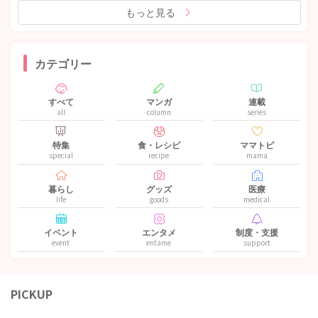
もっと見る
カテゴリー
すべて
マンガ
連載
all
column
series
特集
食・レシピ
ママトピ
special
recipe
mama
暮らし
グッズ
医療
life
goods
medical
イベント
エンタメ
制度・支援
event
entame
support
PICKUP