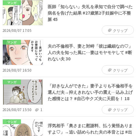
マンガ
医師「知らない」失礼を承知で自分で調べた
病名を告げた結果 #27歳第2子妊娠中に不整
脈 45
2026/08/07 17:05
クリップ
マンガ
夫の不倫相手、妻と対峙「彼は繊細なの♡」
人の夫を知った風に…妻はモヤモヤして #断
れない夫 30
2026/08/07 16:50
クリップ
マンガ
「好きな人ができた」妻子よりも不倫相手を
選んだ夫→抑えきれない手の震え…込み上げ
た感情とは？ #自己中クズ夫に天罰を！ 18
2026/08/07 15:50
1
クリップ
マンガ
浮気相手「奥さまに慰謝料、払う覚悟ありま
すよ♡」→追い詰められた夫の本音とは #出