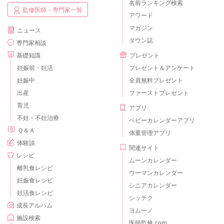
名前ランキング検索
監修医師・専門家一覧
アワード
マガジン
ニュース
タウン誌
専門家相談
基礎知識
プレゼント
妊娠前・妊活
プレゼント＆アンケート
妊娠中
全員無料プレゼント
出産
ファーストプレゼント
育児
アプリ
不妊・不妊治療
ベビーカレンダーアプリ
Ｑ＆Ａ
体重管理アプリ
体験談
関連サイト
レシピ
ムーンカレンダー
離乳食レシピ
ウーマンカレンダー
妊娠食レシピ
シニアカレンダー
妊活食レシピ
シッテク
成長アルバム
ヨムーノ
施設検索
医師監修.com