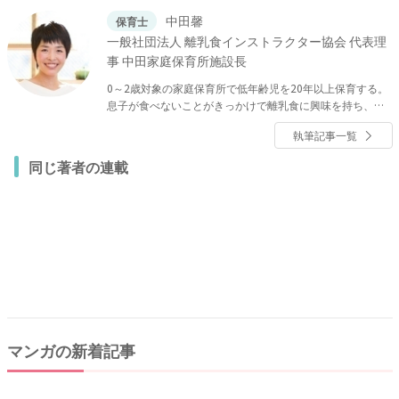
中田馨
保育士
一般社団法人 離乳食インストラクター協会 代表理
事 中田家庭保育所施設長
0～2歳対象の家庭保育所で低年齢児を20年以上保育する。
息子が食べないことがきっかけで離乳食に興味を持ち、離
乳食インストラクター協会を設立。現在は、保育士のやわ
執筆記事一覧
らかい目線での離乳食の進め方、和の離乳食の作り方の講
座で、ママから保育士、栄養士まで幅広く指導。離乳食イ
同じ著者の連載
ンストラクターの養成をしている。「中田馨 和の離乳食レ
シピ blog」では3000以上の離乳食レシピを掲載中。『いっ
ぺんに作る 赤ちゃんと大人のごはん』（誠文堂新光社）も
発売中！
マンガの新着記事