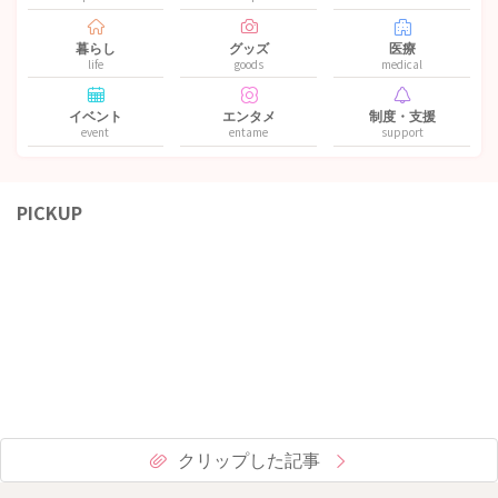
暮らし
グッズ
医療
life
goods
medical
イベント
エンタメ
制度・支援
event
entame
support
PICKUP
クリップした記事