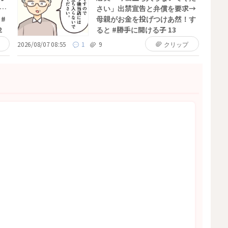
…
さい」出禁宣告と弁償を要求→
#
母親がお金を投げつけあ然！す
2
ると #勝手に開ける子 13
2026/08/07 08:55
1
9
クリップ