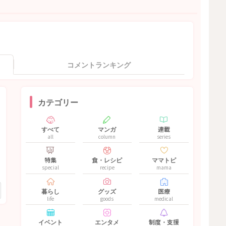
コメントランキング
カテゴリー
すべて
マンガ
連載
all
column
series
特集
食・レシピ
ママトピ
special
recipe
mama
暮らし
グッズ
医療
life
goods
medical
イベント
エンタメ
制度・支援