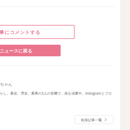
事にコメントする
ニュースに戻る
ーちゃん
らし。長女、次女、長男の3人の母親で、孫を溺愛中。Instagramとブロ
執筆記事一覧