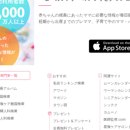
赤ちゃんの成長にあったママに必要な情報が毎日
妊娠から出産までのプレママ、子育て中のママ・
・専門家一覧
おすすめ
関連サイト
名前ランキング検索
ムーンカレンダ
長アルバム
アワード
ウーマンカレン
設検索
マガジン
シニアカレンダ
後ケア施設検索
タウン誌
シッテク
婦人科検索
ヨムーノ
プレゼント
人科検索
医師監修.com
プレゼント＆アンケート
産後ケアサロン 
全員無料プレゼント