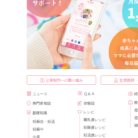
記事制作への取り組み
監修医師
ニュース
Ｑ＆Ａ
成
施
専門家相談
体験談
産
レシピ
基礎知識
産
離乳食レシピ
妊娠前・妊活
婦
妊娠食レシピ
妊娠中
妊活食レシピ
出産