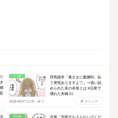
り
マンガ
浮気相手「奥さまに慰謝料、払
き
う覚悟ありますよ♡」→追い詰
感
められた夫の本音とは #出産で
罰
壊れた夫婦 31
2026/08/07 15:35
1
クリップ
マンガ
子
店員「今後立ち入らないでくだ