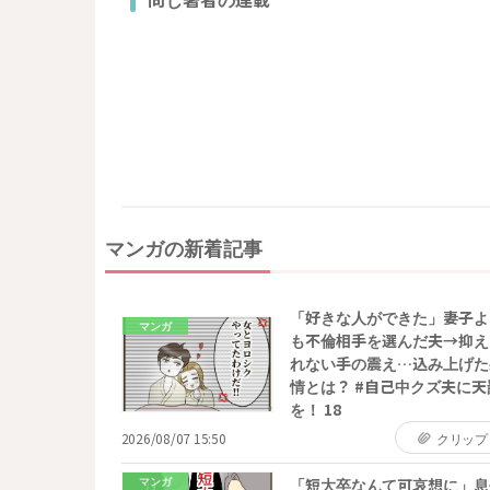
マンガの新着記事
「好きな人ができた」妻子よ
マンガ
も不倫相手を選んだ夫→抑え
れない手の震え…込み上げた
情とは？ #自己中クズ夫に天
を！ 18
2026/08/07 15:50
クリップ
マンガ
「短大卒なんて可哀想に」息