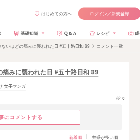
ログイン／新規登録
はじめての方へ
談
基礎知識
Ｑ＆Ａ
レシピ
成
ないほどの痛みに襲われた日 #五十路日和 89
コメント一覧
みに襲われた日 #五十路日和 89
ナ女子マンガ
0
事にコメントする
新着順
共感が多い順