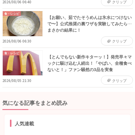
2026/08/06 06:40
クリップ
食・レシピ
【お願い、茹でたそうめんは氷水につけない
で〜】公式推奨の裏ワザを実験してみたら…
まさかの結果に！
2026/08/06 06:30
クリップ
食・レシピ
【とんでもない新作キターッ！】発売早々マ
ックに駆け込む人続出！「やばい、全種食べ
ないと！」ファン騒然の3品を実食
2026/08/05 21:30
クリップ
気になる記事をまとめ読み
人気連載