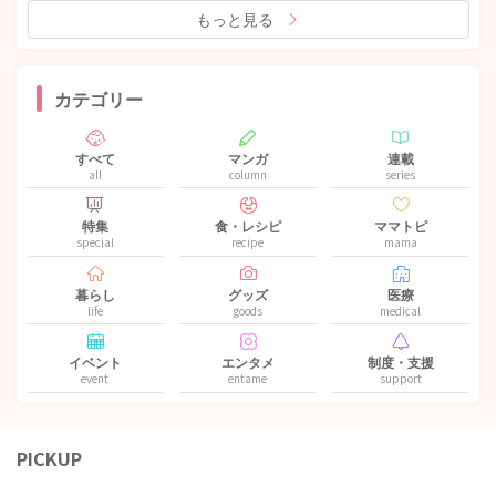
もっと見る
カテゴリー
すべて
マンガ
連載
all
column
series
特集
食・レシピ
ママトピ
special
recipe
mama
暮らし
グッズ
医療
life
goods
medical
イベント
エンタメ
制度・支援
event
entame
support
PICKUP