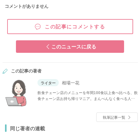
コメントがありません
この記事にコメントする
このニュースに戻る
この記事の著者
相場一花
ライター
飲食チェーン店のメニューを年間100食以上食べ比べる、飲
食チェーン店お持ち帰りマニア。まんべんなく食べる人。
シャトレーゼ＆業務スーパー歴は10年以上！地域スーパー
も大好き。ヤオコー推し。ほっともっと常連客。かつやで
ほぼ毎回100円割引券利用。久世福商店やトライアル、ワー
執筆記事一覧
クマン女子など話題のショップにも足を運ぶ。
同じ著者の連載