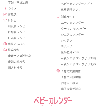
不妊・不妊治療
ベビーカレンダーアプリ
Ｑ＆Ａ
体重管理アプリ
体験談
関連サイト
レシピ
ムーンカレンダー
離乳食レシピ
ウーマンカレンダー
妊娠食レシピ
シニアカレンダー
妊活食レシピ
シッテク
成長アルバム
ヨムーノ
施設検索
医師監修.com
産後ケア施設検索
産後ケアサロン ひより青山
産婦人科検索
産後ケアサロン ひより芝浦
婦人科検索
子育て支援団体
子育て支援機構
おぎゃー献金
母子栄養懇話会