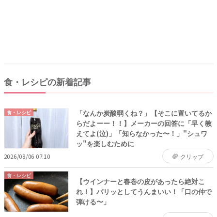
食・レシピの新着記事
「なんか炭酸弱くね？」【そこに置いてるか
食・レシピ
らだよーー！！】メーカーの回答に「早く教
えてよ(泣)」「知らなかった〜！」"シュワ
ッ"を楽しむために
2026/08/06 07:10
クリップ
食・レシピ
【ウインナーと春巻の皮があったら絶対こ
れ！】パリッとしてうんまいい！「口の仲で
弾ける〜」