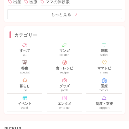
出産
医療
ママの体験談
もっと見る
カテゴリー
すべて
マンガ
連載
all
column
series
特集
食・レシピ
ママトピ
special
recipe
mama
暮らし
グッズ
医療
life
goods
medical
イベント
エンタメ
制度・支援
event
entame
support
PICKUP