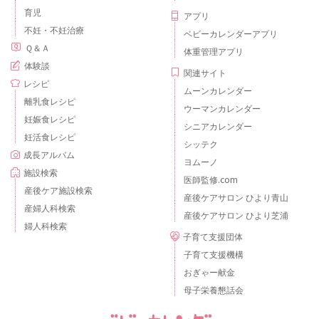
育児
アプリ
不妊・不妊治療
ベビーカレンダーアプリ
Ｑ＆Ａ
体重管理アプリ
体験談
関連サイト
レシピ
ムーンカレンダー
離乳食レシピ
ウーマンカレンダー
妊娠食レシピ
シニアカレンダー
妊活食レシピ
シッテク
成長アルバム
ヨムーノ
施設検索
医師監修.com
産後ケア施設検索
産後ケアサロン ひより青山
産婦人科検索
産後ケアサロン ひより芝浦
婦人科検索
子育て支援団体
子育て支援機構
おぎゃー献金
母子栄養懇話会