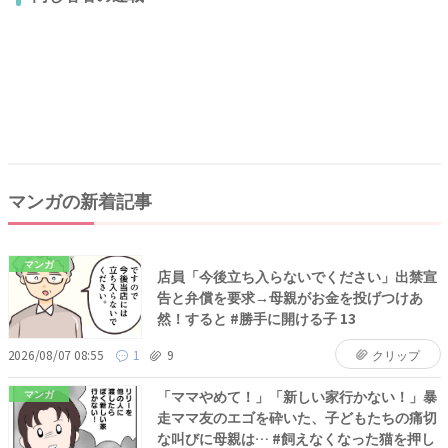
マンガの新着記事
マンガ
店員「今後立ち入らないでください」出禁宣
告と弁償を要求→母親がお金を投げつけあ
然！すると #勝手に開ける子 13
2026/08/07 08:55
1
9
クリップ
「ママやめて！」「新しい家行かない！」暴
マンガ
走ママ友のエゴを砕いた、子どもたちの痛切
な叫びに母親は… #飼えなくなった猫を押し