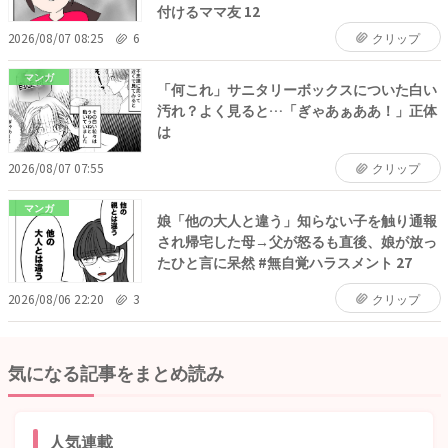
付けるママ友 12
2026/08/07 08:25
6
クリップ
マンガ
「何これ」サニタリーボックスについた白い
汚れ？よく見ると…「ぎゃあぁああ！」正体
は
2026/08/07 07:55
クリップ
マンガ
娘「他の大人と違う」知らない子を触り通報
され帰宅した母→父が怒るも直後、娘が放っ
たひと言に呆然 #無自覚ハラスメント 27
2026/08/06 22:20
3
クリップ
気になる記事をまとめ読み
人気連載