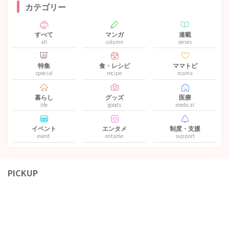
カテゴリー
すべて
マンガ
連載
all
column
series
特集
食・レシピ
ママトピ
special
recipe
mama
暮らし
グッズ
医療
life
goods
medical
イベント
エンタメ
制度・支援
event
entame
support
PICKUP