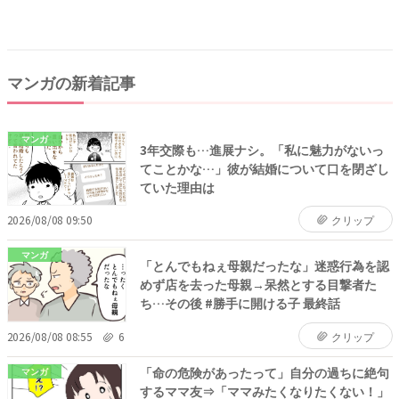
マンガの新着記事
マンガ
3年交際も…進展ナシ。「私に魅力がないっ
てことかな…」彼が結婚について口を閉ざし
ていた理由は
2026/08/08 09:50
クリップ
マンガ
「とんでもねぇ母親だったな」迷惑行為を認
めず店を去った母親→呆然とする目撃者た
ち…その後 #勝手に開ける子 最終話
2026/08/08 08:55
6
クリップ
「命の危険があったって」自分の過ちに絶句
マンガ
するママ友⇒「ママみたくなりたくない！」