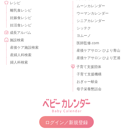
レシピ
ムーンカレンダー
離乳食レシピ
ウーマンカレンダー
妊娠食レシピ
シニアカレンダー
妊活食レシピ
シッテク
成長アルバム
ヨムーノ
施設検索
医師監修.com
産後ケア施設検索
産後ケアサロン ひより青山
産婦人科検索
産後ケアサロン ひより芝浦
婦人科検索
子育て支援団体
子育て支援機構
おぎゃー献金
母子栄養懇話会
ログイン／新規登録