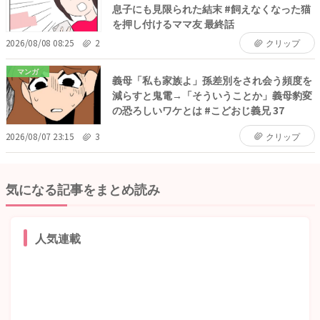
息子にも見限られた結末 #飼えなくなった猫
を押し付けるママ友 最終話
2026/08/08 08:25
2
クリップ
マンガ
義母「私も家族よ」孫差別をされ会う頻度を
減らすと鬼電→「そういうことか」義母豹変
の恐ろしいワケとは #こどおじ義兄 37
2026/08/07 23:15
3
クリップ
気になる記事をまとめ読み
人気連載