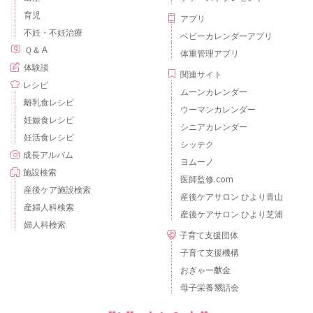
育児
アプリ
不妊・不妊治療
ベビーカレンダーアプリ
Ｑ＆Ａ
体重管理アプリ
体験談
関連サイト
レシピ
ムーンカレンダー
離乳食レシピ
ウーマンカレンダー
妊娠食レシピ
シニアカレンダー
妊活食レシピ
シッテク
成長アルバム
ヨムーノ
施設検索
医師監修.com
産後ケア施設検索
産後ケアサロン ひより青山
産婦人科検索
産後ケアサロン ひより芝浦
婦人科検索
子育て支援団体
子育て支援機構
おぎゃー献金
母子栄養懇話会