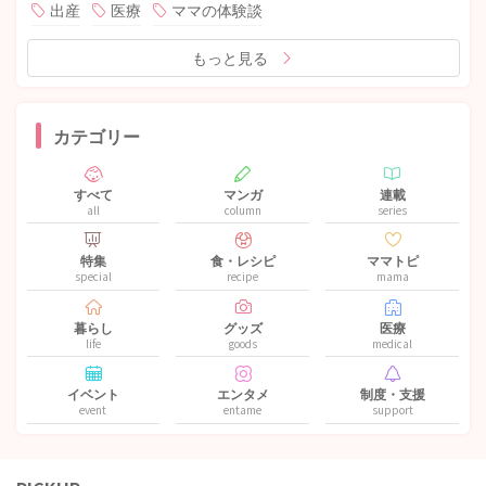
出産
医療
ママの体験談
もっと見る
カテゴリー
すべて
マンガ
連載
all
column
series
特集
食・レシピ
ママトピ
special
recipe
mama
暮らし
グッズ
医療
life
goods
medical
イベント
エンタメ
制度・支援
event
entame
support