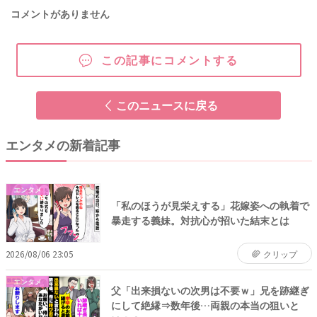
コメントがありません
この記事にコメントする
このニュースに戻る
エンタメの新着記事
エンタメ
「私のほうが見栄えする」花嫁姿への執着で
暴走する義妹。対抗心が招いた結末とは
2026/08/06 23:05
クリップ
エンタメ
父「出来損ないの次男は不要ｗ」兄を跡継ぎ
にして絶縁⇒数年後…両親の本当の狙いと