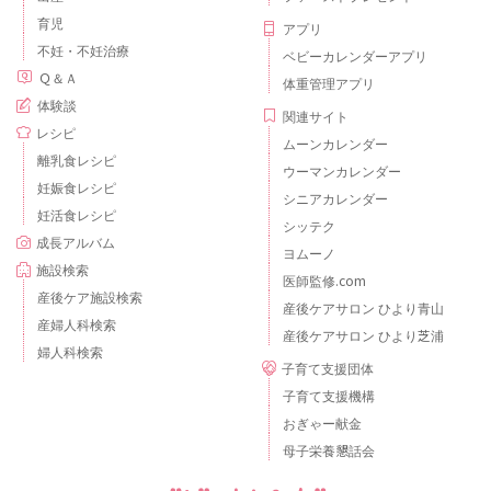
育児
アプリ
不妊・不妊治療
ベビーカレンダーアプリ
Ｑ＆Ａ
体重管理アプリ
体験談
関連サイト
レシピ
ムーンカレンダー
離乳食レシピ
ウーマンカレンダー
妊娠食レシピ
シニアカレンダー
妊活食レシピ
シッテク
成長アルバム
ヨムーノ
施設検索
医師監修.com
産後ケア施設検索
産後ケアサロン ひより青山
産婦人科検索
産後ケアサロン ひより芝浦
婦人科検索
子育て支援団体
子育て支援機構
おぎゃー献金
母子栄養懇話会