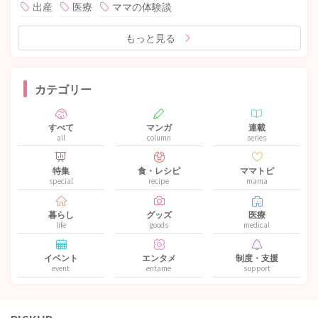
出産
医療
ママの体験談
もっと見る
カテゴリー
すべて
マンガ
連載
all
column
series
特集
食・レシピ
ママトピ
special
recipe
mama
暮らし
グッズ
医療
life
goods
medical
イベント
エンタメ
制度・支援
event
entame
support