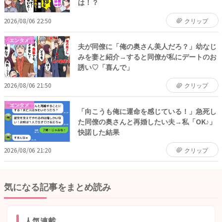
は！？
2026/08/06 22:50
クリップ
エンタメ
夫が同僚に「俺の奥さん美人だろ？」幼なじ
みを妻と紹介→すると同僚が私にデートのお
誘い♡「喜んで」
2026/08/06 21:50
クリップ
エンタメ
「向こうも俺に運命を感じている！」急死し
た同僚の奥さんと再婚したい夫→私「OK♪」
快諾した結果
2026/08/06 21:20
クリップ
気になる記事をまとめ読み
人気連載