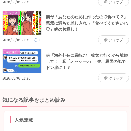
2026/08/08 22:50
クリップ
エンタメ
義母「あなたのために作ったの♡食べて？」
悪意に満ちた差し入れ→「食べてくださいね
♡」嫁のお返し！
2026/08/08 21:50
1
クリップ
エンタメ
夫「海外赴任に栄転だ！彼女と行くから離婚
して！」私「オッケー♪」→夫、異国の地で
ドン底に！？
2026/08/08 21:20
クリップ
気になる記事をまとめ読み
人気連載