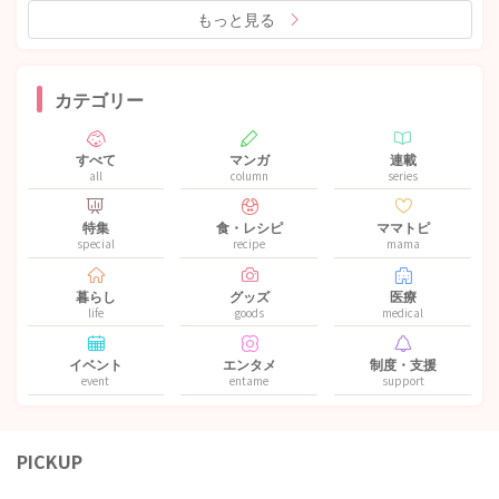
もっと見る
カテゴリー
すべて
マンガ
連載
all
column
series
特集
食・レシピ
ママトピ
special
recipe
mama
暮らし
グッズ
医療
life
goods
medical
イベント
エンタメ
制度・支援
event
entame
support
PICKUP