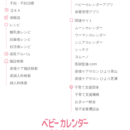
不妊・不妊治療
ベビーカレンダーアプリ
Ｑ＆Ａ
体重管理アプリ
体験談
関連サイト
レシピ
ムーンカレンダー
離乳食レシピ
ウーマンカレンダー
妊娠食レシピ
シニアカレンダー
妊活食レシピ
シッテク
成長アルバム
ヨムーノ
施設検索
医師監修.com
産後ケア施設検索
産後ケアサロン ひより青山
産婦人科検索
産後ケアサロン ひより芝浦
婦人科検索
子育て支援団体
子育て支援機構
おぎゃー献金
母子栄養懇話会