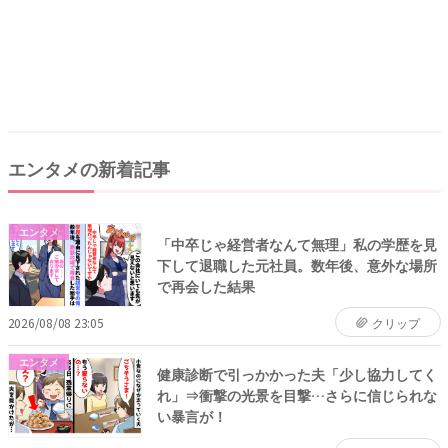
エンタメの新着記事
エンタメ
「中卒じゃ経営者なんて無理」私の学歴を見
下して退職した元社員。数年後、意外な場所
で再会した結果
2026/08/08 23:05
クリップ
エンタメ
健康診断で引っかかった夫「少し協力してく
れ」⇒衝撃の光景を目撃…さらに信じられな
い暴言が！