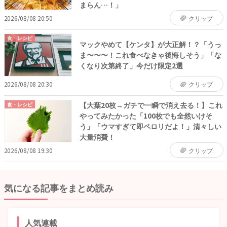
まらん…！」
2026/08/08 20:50
クリップ
食・レシピ
マックやめて【ケンタ】が大正解！？「うっ
ま〜〜〜！これ食べなきゃ後悔しそう」「な
くなり次第終了」今だけ限定2選
2026/08/08 20:30
クリップ
【大葉20枚→ガチで一瞬で消え去る！】これ
食・レシピ
やってみたかった「100枚でも全然いけそ
う」「ウマすぎて即ペロリだよ！」清々しい
大量消費！
2026/08/08 19:30
クリップ
気になる記事をまとめ読み
人気連載