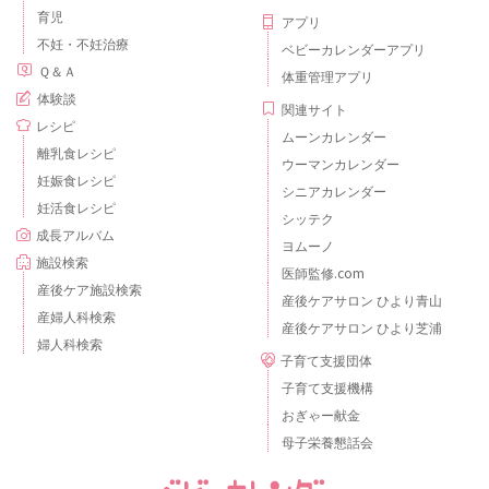
育児
アプリ
不妊・不妊治療
ベビーカレンダーアプリ
Ｑ＆Ａ
体重管理アプリ
体験談
関連サイト
レシピ
ムーンカレンダー
離乳食レシピ
ウーマンカレンダー
妊娠食レシピ
シニアカレンダー
妊活食レシピ
シッテク
成長アルバム
ヨムーノ
施設検索
医師監修.com
産後ケア施設検索
産後ケアサロン ひより青山
産婦人科検索
産後ケアサロン ひより芝浦
婦人科検索
子育て支援団体
子育て支援機構
おぎゃー献金
母子栄養懇話会