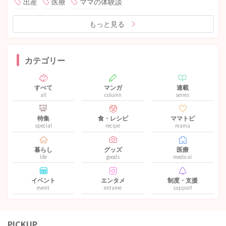
出産
医療
ママの体験談
もっと見る
カテゴリー
すべて
マンガ
連載
all
column
series
特集
食・レシピ
ママトピ
special
recipe
mama
暮らし
グッズ
医療
life
goods
medical
イベント
エンタメ
制度・支援
event
entame
support
PICKUP