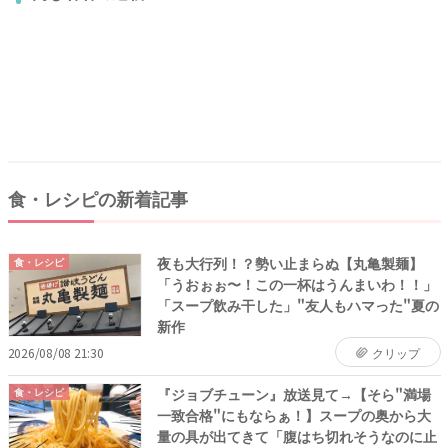
食・レシピの新着記事
夜も大行列！？勢い止まらぬ【丸亀製麺】
食・レシピ
「うおぉぉ〜！この一杯はうんまいわ！！」
「スープ飲み干した」"友人もハマった"夏の
新作
2026/08/08 21:30
クリップ
『ジョブチューン』放送見て→【そら"満場
食・レシピ
一致合格"にもならぁ！】スープの奥から大
量の具が出てきて「腹はち切れそうなのに止