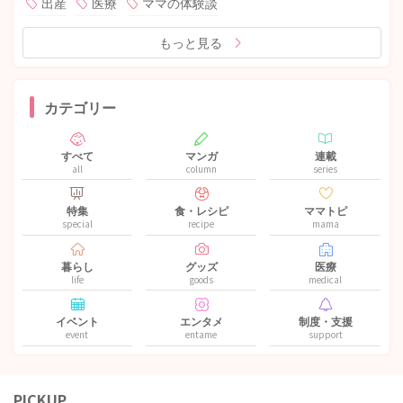
出産
医療
ママの体験談
もっと見る
カテゴリー
すべて
マンガ
連載
all
column
series
特集
食・レシピ
ママトピ
special
recipe
mama
暮らし
グッズ
医療
life
goods
medical
イベント
エンタメ
制度・支援
event
entame
support
PICKUP