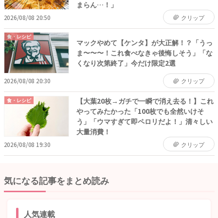
まらん…！」
2026/08/08 20:50
クリップ
食・レシピ
マックやめて【ケンタ】が大正解！？「うっ
ま〜〜〜！これ食べなきゃ後悔しそう」「な
くなり次第終了」今だけ限定2選
2026/08/08 20:30
クリップ
【大葉20枚→ガチで一瞬で消え去る！】これ
食・レシピ
やってみたかった「100枚でも全然いけそ
う」「ウマすぎて即ペロリだよ！」清々しい
大量消費！
2026/08/08 19:30
クリップ
気になる記事をまとめ読み
人気連載