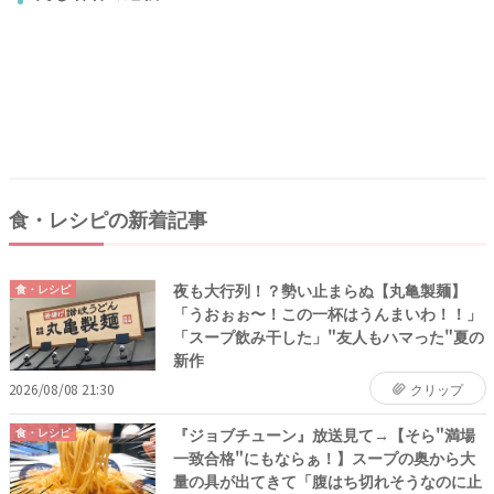
食・レシピの新着記事
夜も大行列！？勢い止まらぬ【丸亀製麺】
食・レシピ
「うおぉぉ〜！この一杯はうんまいわ！！」
「スープ飲み干した」"友人もハマった"夏の
新作
2026/08/08 21:30
クリップ
『ジョブチューン』放送見て→【そら"満場
食・レシピ
一致合格"にもならぁ！】スープの奥から大
量の具が出てきて「腹はち切れそうなのに止