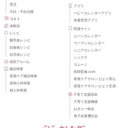
育児
アプリ
不妊・不妊治療
ベビーカレンダーアプリ
Ｑ＆Ａ
体重管理アプリ
体験談
関連サイト
レシピ
ムーンカレンダー
離乳食レシピ
ウーマンカレンダー
妊娠食レシピ
シニアカレンダー
妊活食レシピ
シッテク
成長アルバム
ヨムーノ
施設検索
医師監修.com
産後ケア施設検索
産後ケアサロン ひより青山
産婦人科検索
産後ケアサロン ひより芝浦
婦人科検索
子育て支援団体
子育て支援機構
おぎゃー献金
母子栄養懇話会