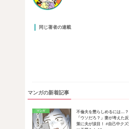
同じ著者の連載
マンガの新着記事
マンガ
不倫夫を懲らしめるには…？
「ウソだろ？」妻が考えた反
策に夫が涙目！ #自己中クズ