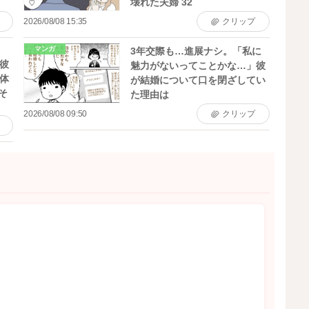
壊れた夫婦 32
2026/08/08 15:35
クリップ
マンガ
3年交際も…進展ナシ。「私に
彼
魅力がないってことかな…」彼
体
が結婚について口を閉ざしてい
そ
た理由は
2026/08/08 09:50
クリップ