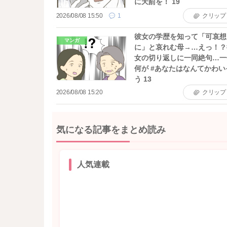
に天罰を！ 19
2026/08/08 15:50
1
クリップ
彼女の学歴を知って「可哀想
マンガ
に」と哀れむ母→…えっ！？
女の切り返しに一同絶句…一
何が #あなたはなんてかわい
う 13
2026/08/08 15:20
クリップ
気になる記事をまとめ読み
人気連載