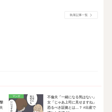
執筆記事一覧
マンガ
不倫夫「一緒になる気はない」
撃
女「じゃあ上司に見せますね」
夫
恐るべき証拠とは…？ #出産で