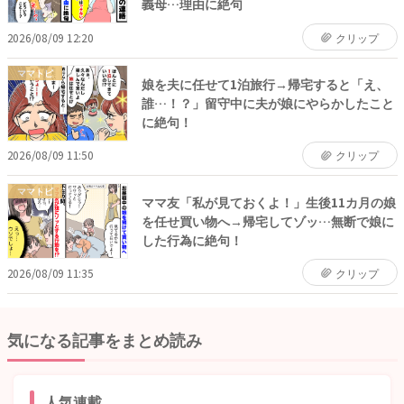
義母…理由に絶句
2026/08/09 12:20
クリップ
ママトピ
娘を夫に任せて1泊旅行→帰宅すると「え、
誰…！？」留守中に夫が娘にやらかしたこと
に絶句！
2026/08/09 11:50
クリップ
ママトピ
ママ友「私が見ておくよ！」生後11カ月の娘
を任せ買い物へ→帰宅してゾッ…無断で娘に
した行為に絶句！
2026/08/09 11:35
クリップ
気になる記事をまとめ読み
人気連載