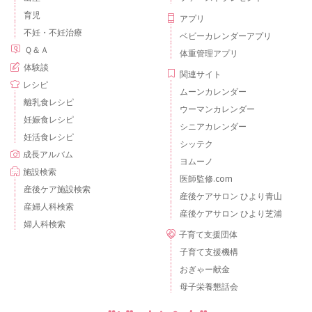
育児
アプリ
不妊・不妊治療
ベビーカレンダーアプリ
Ｑ＆Ａ
体重管理アプリ
体験談
関連サイト
レシピ
ムーンカレンダー
離乳食レシピ
ウーマンカレンダー
妊娠食レシピ
シニアカレンダー
妊活食レシピ
シッテク
成長アルバム
ヨムーノ
施設検索
医師監修.com
産後ケア施設検索
産後ケアサロン ひより青山
産婦人科検索
産後ケアサロン ひより芝浦
婦人科検索
子育て支援団体
子育て支援機構
おぎゃー献金
母子栄養懇話会