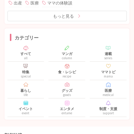
出産
医療
ママの体験談
もっと見る
カテゴリー
すべて
マンガ
連載
all
column
series
特集
食・レシピ
ママトピ
special
recipe
mama
暮らし
グッズ
医療
life
goods
medical
イベント
エンタメ
制度・支援
event
entame
support