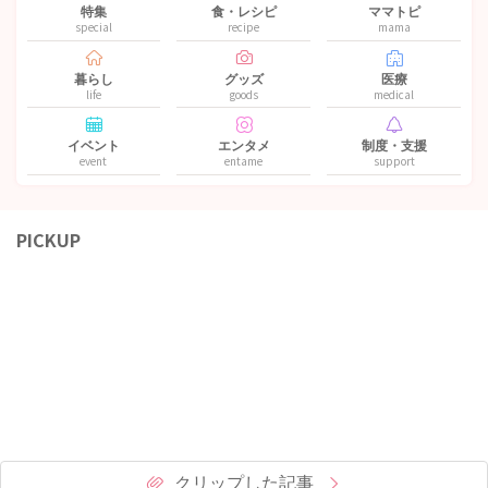
特集
食・レシピ
ママトピ
special
recipe
mama
暮らし
グッズ
医療
life
goods
medical
イベント
エンタメ
制度・支援
event
entame
support
PICKUP
クリップした記事