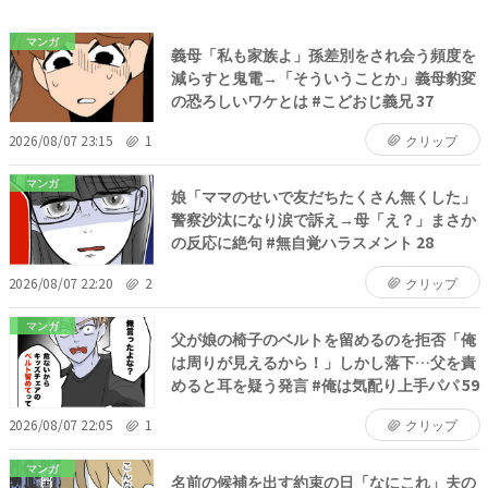
マンガ
義母「私も家族よ」孫差別をされ会う頻度を
減らすと鬼電→「そういうことか」義母豹変
の恐ろしいワケとは #こどおじ義兄 37
2026/08/07 23:15
1
クリップ
マンガ
娘「ママのせいで友だちたくさん無くした」
警察沙汰になり涙で訴え→母「え？」まさか
の反応に絶句 #無自覚ハラスメント 28
2026/08/07 22:20
2
クリップ
マンガ
父が娘の椅子のベルトを留めるのを拒否「俺
は周りが見えるから！」しかし落下…父を責
めると耳を疑う発言 #俺は気配り上手パパ 59
2026/08/07 22:05
1
クリップ
マンガ
名前の候補を出す約束の日「なにこれ」夫の