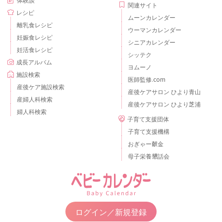
関連サイト
レシピ
ムーンカレンダー
離乳食レシピ
ウーマンカレンダー
妊娠食レシピ
シニアカレンダー
妊活食レシピ
シッテク
成長アルバム
ヨムーノ
施設検索
医師監修.com
産後ケア施設検索
産後ケアサロン ひより青山
産婦人科検索
産後ケアサロン ひより芝浦
婦人科検索
子育て支援団体
子育て支援機構
おぎゃー献金
母子栄養懇話会
ログイン／新規登録