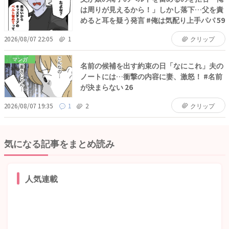
は周りが見えるから！」しかし落下…父を責
めると耳を疑う発言 #俺は気配り上手パパ 59
2026/08/07 22:05
1
クリップ
マンガ
名前の候補を出す約束の日「なにこれ」夫の
ノートには…衝撃の内容に妻、激怒！ #名前
が決まらない 26
2026/08/07 19:35
1
2
クリップ
気になる記事をまとめ読み
人気連載