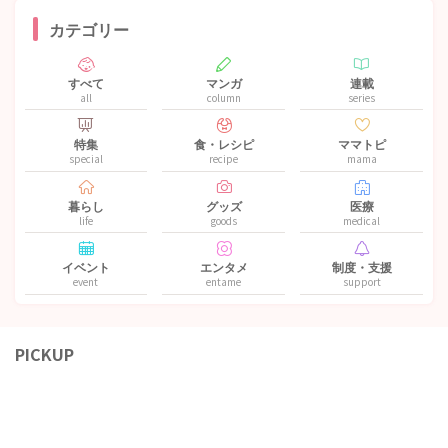
カテゴリー
すべて
マンガ
連載
all
column
series
特集
食・レシピ
ママトピ
special
recipe
mama
暮らし
グッズ
医療
life
goods
medical
イベント
エンタメ
制度・支援
event
entame
support
PICKUP