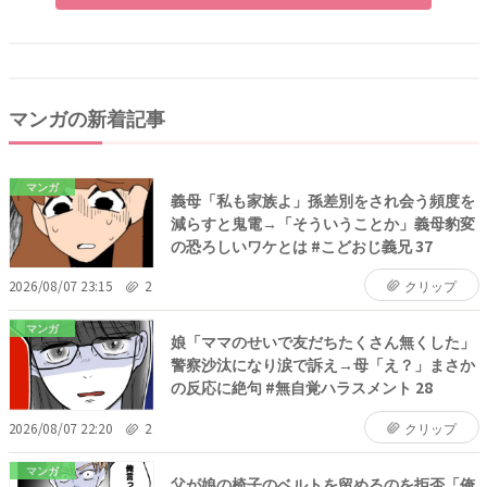
マンガの新着記事
マンガ
義母「私も家族よ」孫差別をされ会う頻度を
減らすと鬼電→「そういうことか」義母豹変
の恐ろしいワケとは #こどおじ義兄 37
2026/08/07 23:15
2
クリップ
マンガ
娘「ママのせいで友だちたくさん無くした」
警察沙汰になり涙で訴え→母「え？」まさか
の反応に絶句 #無自覚ハラスメント 28
2026/08/07 22:20
2
クリップ
マンガ
父が娘の椅子のベルトを留めるのを拒否「俺