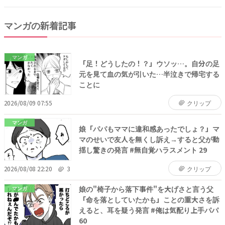
マンガの新着記事
マンガ
「足！どうしたの！？」ウソッ…。自分の足
元を見て血の気が引いた…半泣きで帰宅する
ことに
2026/08/09 07:55
クリップ
マンガ
娘「パパもママに違和感あったでしょ？」マ
マのせいで友人を無くし訴え→すると父が動
揺し驚きの発言 #無自覚ハラスメント 29
2026/08/08 22:20
3
クリップ
娘の"椅子から落下事件"を大げさと言う父
マンガ
「命を落としていたかも」ことの重大さを訴
えると、耳を疑う発言 #俺は気配り上手パパ
60