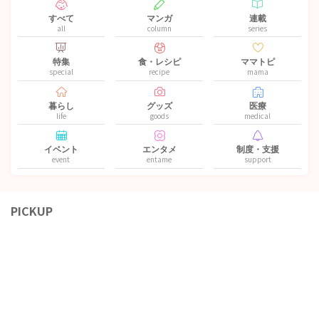
すべて
マンガ
連載
all
column
series
特集
食・レシピ
ママトピ
special
recipe
mama
暮らし
グッズ
医療
life
goods
medical
イベント
エンタメ
制度・支援
event
entame
support
PICKUP