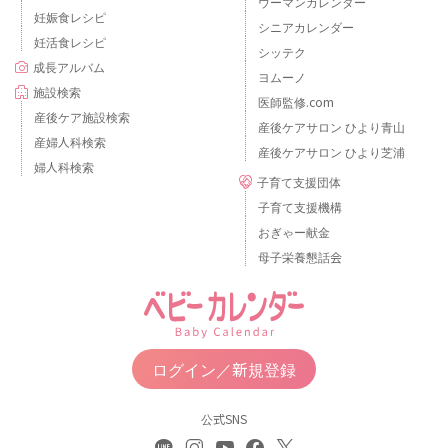
ウーマンカレンダー
妊娠食レシピ
シニアカレンダー
妊活食レシピ
シッテク
成長アルバム
ヨムーノ
施設検索
医師監修.com
産後ケア施設検索
産後ケアサロン ひより青山
産婦人科検索
産後ケアサロン ひより芝浦
婦人科検索
子育て支援団体
子育て支援機構
おぎゃー献金
母子栄養懇話会
ログイン／新規登録
公式SNS