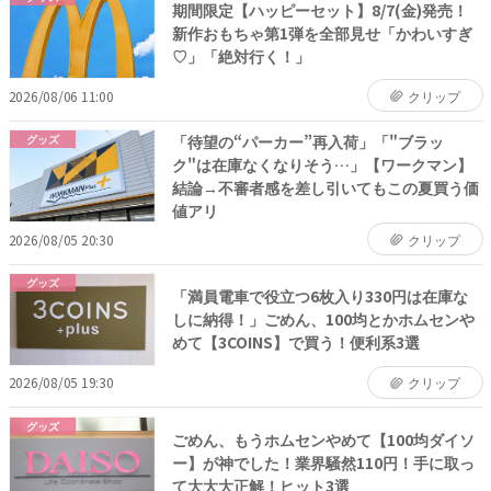
期間限定【ハッピーセット】8/7(金)発売！
新作おもちゃ第1弾を全部見せ「かわいすぎ
♡」「絶対行く！」
2026/08/06 11:00
クリップ
「待望の“パーカー”再入荷」「"ブラッ
グッズ
ク"は在庫なくなりそう…」【ワークマン】
結論→不審者感を差し引いてもこの夏買う価
値アリ
2026/08/05 20:30
クリップ
グッズ
「満員電車で役立つ6枚入り330円は在庫な
しに納得！」ごめん、100均とかホムセンや
めて【3COINS】で買う！便利系3選
2026/08/05 19:30
クリップ
グッズ
ごめん、もうホムセンやめて【100均ダイソ
ー】が神でした！業界騒然110円！手に取っ
て大大大正解！ヒット3選