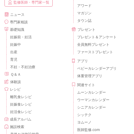
監修医師・専門家一覧
アワード
マガジン
ニュース
タウン誌
専門家相談
基礎知識
プレゼント
妊娠前・妊活
プレゼント＆アンケート
妊娠中
全員無料プレゼント
出産
ファーストプレゼント
育児
アプリ
不妊・不妊治療
ベビーカレンダーアプリ
Ｑ＆Ａ
体重管理アプリ
体験談
関連サイト
レシピ
ムーンカレンダー
離乳食レシピ
ウーマンカレンダー
妊娠食レシピ
シニアカレンダー
妊活食レシピ
シッテク
成長アルバム
ヨムーノ
施設検索
医師監修.com
産後ケア施設検索