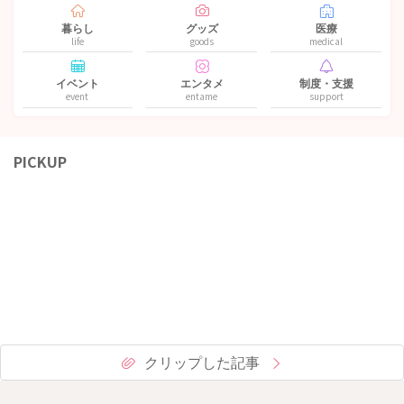
暮らし
グッズ
医療
life
goods
medical
イベント
エンタメ
制度・支援
event
entame
support
PICKUP
クリップした記事