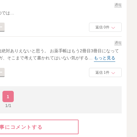
通報
のでは…
返信 0件
通報
絶対ありえないと思う。 お薬手帳はもう2冊目3冊目になって
ンガ、そこまで考えて書かれてはいない気がする…
もっと見る
返信 1件
1
1/1
事にコメントする