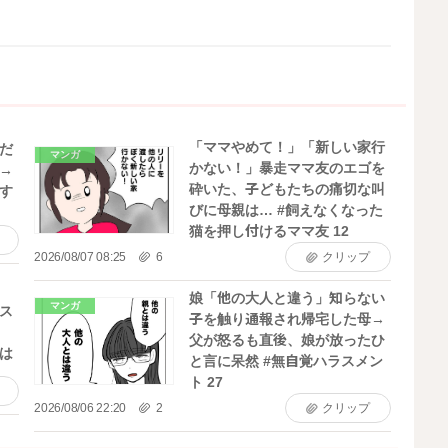
「ママやめて！」「新しい家行
だ
マンガ
かない！」暴走ママ友のエゴを
→
砕いた、子どもたちの痛切な叫
す
びに母親は… #飼えなくなった
猫を押し付けるママ友 12
2026/08/07 08:25
6
クリップ
娘「他の大人と違う」知らない
マンガ
ス
子を触り通報され帰宅した母→
父が怒るも直後、娘が放ったひ
は
と言に呆然 #無自覚ハラスメン
ト 27
2026/08/06 22:20
2
クリップ