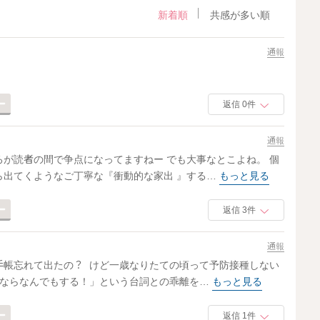
新着順
共感が多い順
通報
返信 0件
通報
が読者の間で争点になってますねー でも大事なとこよね。 個
ら出てくようなご丁寧な『衝動的な家出 』する…
もっと見る
返信 3件
通報
手帳忘れて出たの？ けど一歳なりたての頃って予防接種しない
めならなんでもする！」という台詞との乖離を…
もっと見る
返信 1件