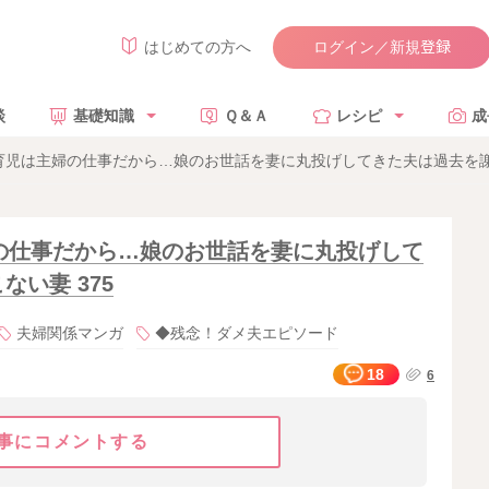
ログイン／新規登録
はじめての方へ
談
基礎知識
Ｑ＆Ａ
レシピ
成
児は主婦の仕事だから…娘のお世話を妻に丸投げしてきた夫は過去を謝罪
の仕事だから…娘のお世話を妻に丸投げして
い妻 375
夫婦関係マンガ
◆残念！ダメ夫エピソード
18
6
事にコメントする