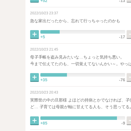
+52
-13
2022/10/23 23:37
急な家出だったから、忘れて行っちゃったのかも
+5
-17
2022/10/23 21:45
母子手帳を盗み見みたいな…ちょっと気持ち悪い。
今まで伝えてたのも、一切覚えてないんかい～。やっ
+35
-76
2022/10/23 20:43
実際世の中の旦那様 よほどの持病とかでなければ、
ど… 子育ては母親が軸に甘えてる人も、そう思ってる
+85
-9