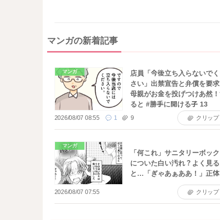
マンガの新着記事
マンガ
店員「今後立ち入らないでく
さい」出禁宣告と弁償を要求
母親がお金を投げつけあ然！
ると #勝手に開ける子 13
2026/08/07 08:55
1
9
クリップ
マンガ
「何これ」サニタリーボック
についた白い汚れ？よく見る
と…「ぎゃあぁああ！」正体
2026/08/07 07:55
クリップ