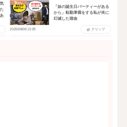
暮らし
気
「妹の誕生日パーティーがある
た
から」転勤準備をする私が夫に
あ
幻滅した理由
2026/08/08 15:05
クリップ