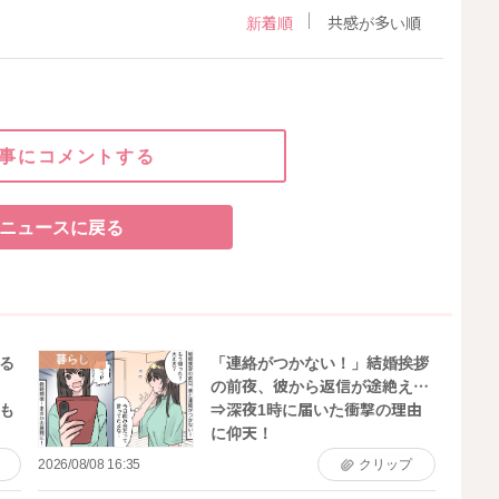
新着順
共感が多い順
事にコメントする
ニュースに戻る
暮らし
る
「連絡がつかない！」結婚挨拶
の前夜、彼から返信が途絶え…
も
⇒深夜1時に届いた衝撃の理由
に仰天！
2026/08/08 16:35
クリップ