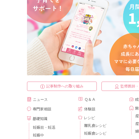
記事制作への取り組み
監修医師
ニュース
Ｑ＆Ａ
成
施
専門家相談
体験談
産
レシピ
基礎知識
産
離乳食レシピ
妊娠前・妊活
婦
妊娠食レシピ
妊娠中