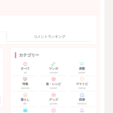
コメントランキング
カテゴリー
すべて
マンガ
連載
all
column
series
特集
食・レシピ
ママトピ
special
recipe
mama
暮らし
グッズ
医療
life
goods
medical