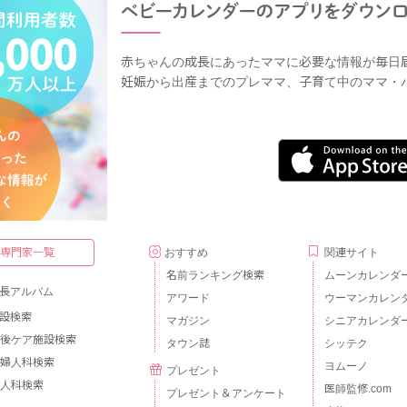
赤ちゃんの成長にあったママに必要な情報が毎日
妊娠から出産までのプレママ、子育て中のママ・
・専門家一覧
おすすめ
関連サイト
名前ランキング検索
ムーンカレンダ
長アルバム
アワード
ウーマンカレン
設検索
マガジン
シニアカレンダ
後ケア施設検索
タウン誌
シッテク
婦人科検索
ヨムーノ
プレゼント
人科検索
医師監修.com
プレゼント＆アンケート