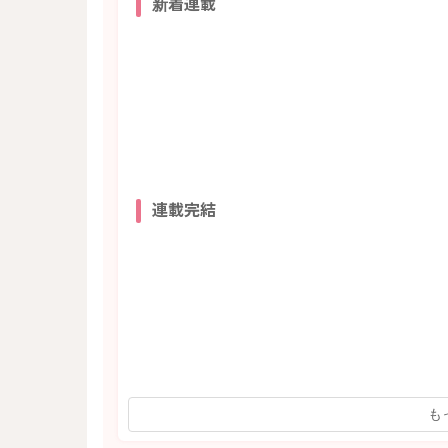
新着連載
連載完結
も