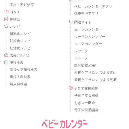
不妊・不妊治療
ベビーカレンダーアプリ
Ｑ＆Ａ
体重管理アプリ
体験談
関連サイト
レシピ
ムーンカレンダー
離乳食レシピ
ウーマンカレンダー
妊娠食レシピ
シニアカレンダー
妊活食レシピ
シッテク
成長アルバム
ヨムーノ
施設検索
医師監修.com
産後ケア施設検索
産後ケアサロン ひより青山
産婦人科検索
産後ケアサロン ひより芝浦
婦人科検索
子育て支援団体
子育て支援機構
おぎゃー献金
母子栄養懇話会