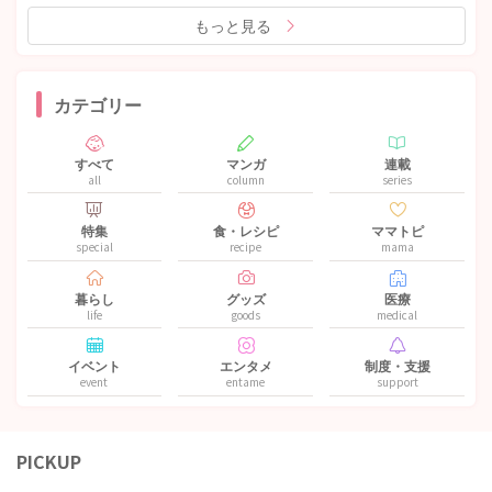
もっと見る
カテゴリー
すべて
マンガ
連載
all
column
series
特集
食・レシピ
ママトピ
special
recipe
mama
暮らし
グッズ
医療
life
goods
medical
イベント
エンタメ
制度・支援
event
entame
support
PICKUP