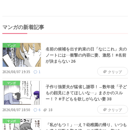
マンガの新着記事
マンガ
名前の候補を出す約束の日「なにこれ」夫の
ノートには…衝撃の内容に妻、激怒！ #名前
が決まらない 26
2026/08/07 19:35
1
クリップ
マンガ
子作り強要夫が猛省し謝罪！→数年後「子ど
もの顔見にきてほしいな…」まさかのスル
ー！？ #子どもを欲しがらない妻 38
2026/08/07 18:50
6
18
クリップ
マンガ
「私がもつ！」…え？幼稚園の帰り、いつも