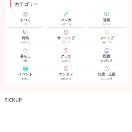
カテゴリー
すべて
マンガ
連載
all
column
series
特集
食・レシピ
ママトピ
special
recipe
mama
暮らし
グッズ
医療
life
goods
medical
イベント
エンタメ
制度・支援
event
entame
support
PICKUP