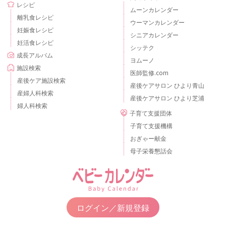
レシピ
ムーンカレンダー
離乳食レシピ
ウーマンカレンダー
妊娠食レシピ
シニアカレンダー
妊活食レシピ
シッテク
成長アルバム
ヨムーノ
施設検索
医師監修.com
産後ケア施設検索
産後ケアサロン ひより青山
産婦人科検索
産後ケアサロン ひより芝浦
婦人科検索
子育て支援団体
子育て支援機構
おぎゃー献金
母子栄養懇話会
ログイン／新規登録