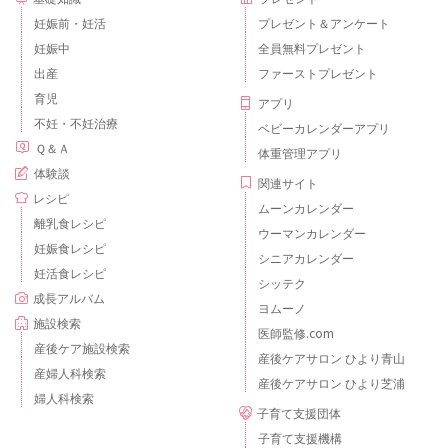
妊娠前・妊活
プレゼント＆アンケート
妊娠中
全員無料プレゼント
出産
ファーストプレゼント
育児
アプリ
不妊・不妊治療
ベビーカレンダーアプリ
Ｑ＆Ａ
体重管理アプリ
体験談
関連サイト
レシピ
ムーンカレンダー
離乳食レシピ
ウーマンカレンダー
妊娠食レシピ
シニアカレンダー
妊活食レシピ
シッテク
成長アルバム
ヨムーノ
施設検索
医師監修.com
産後ケア施設検索
産後ケアサロン ひより青山
産婦人科検索
産後ケアサロン ひより芝浦
婦人科検索
子育て支援団体
子育て支援機構