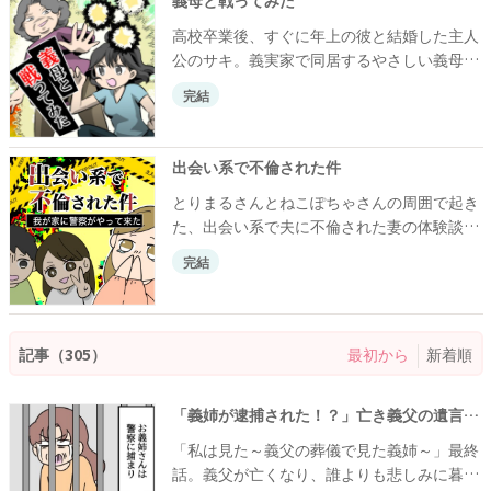
高校卒業後、すぐに年上の彼と結婚した主人
公のサキ。義実家で同居するやさしい義母
は、徐々に態度が豹変し……！？
完結
Instagramで人気のとりまるねこぽちゃ
（@torimarunekopocha）さんが、知人の
体験談を元に描く嫁姑トラブルのお話です。
出会い系で不倫された件
とりまるさんとねこぽちゃさんの周囲で起き
た、出会い系で夫に不倫された妻の体験談。
１歳上の夫と、２歳になった娘と幸せに暮ら
完結
していた20代のエリさん。ある日、突然警察
が家にやって来て……。
記事（305）
最初から
新着順
「義姉が逮捕された！？」亡き義父の遺言を無視して奪った家がなかなか売れず…→強欲義姉の最低行為とは！？ #義父の葬儀で見た義姉 最終話
「私は見た～義父の葬儀で見た義姉～」最終
話。義父が亡くなり、誰よりも悲しみに暮れ