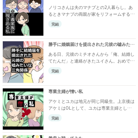
戦布告をしてきます。あまりに突然のことに
ノリコさんは夫のマナブとの2人暮らし。あ
愛華に不信感を抱く由衣さんでしたが、愛華
るときマナブの両親が家をリフォームするこ
のこの発言には誰も予想だにしなかった秘密
とになり、2人の家に転がり込むことに。何
が隠されていて……。これは、1人の女性の
完結
も聞かされていなかったノリコさんはマナブ
策略によって家族全員がとんでもないトラブ
に義両親が居候することになった件を問い詰
ルに巻き込まれてしまったお話です。
めますが、「家族なんだから協力して当たり
勝手に婚姻届けを提出された元彼の嘘みたいな三角関係
前」と悪びれもしません。それからはノリコ
ある日、元彼のミチオさんから「俺、結婚し
さん夫婦と義両親との息の詰まるような同居
てたんだ」と連絡がきたユイさん。おめでと
生活が始まります。しかし、この後ノリコさ
う！とユイさんが祝福していると、「違うん
んにはさらに思いもよらぬ事態が降りかか
完結
だ！元カノに勝手に婚姻届けを出されたん
り……。これは義両親と夫、どちらにも苦し
だ」と、ミチオさんは衝撃的なことを言って
められることとなったノリコさんの体験を描
きて……。
いたお話です。
専業主婦が憎い私
アケミとユカは地元が同じ同級生。上京後は
アケミはOLとして、ユカは専業主婦として
それぞれの日々を送っていました。それぞれ
完結
の生活環境が変わってからも仲の良さは相変
わらずでしたが、実はアケミはユカに対して
ある思いを抱いていて…。
義母と戦ってみた