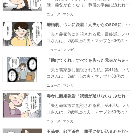
リだから」と冷たく言い放ちます。そんな夫
話。義父が亡くなり、葬儀の準備に追われて
をとがめたのもつかの間、当の義姉は周囲に
いたある日のこと。悲しみに打ちひしがれる
ニュース | マンガ
気を配りながら葬儀の準備をする自身の息子
親族のなかでも、特に目を引いたのが声を上
の嫁に対し、あまりにも陰湿な態度を取るの
げながら涙を流す義姉の姿です。しかし、義
離婚劇、ついに決着！元夫からのSOSに、妻が突きつけた最後の制裁とは？ #夫と義家族に無視される 最終話
です。
姉の実弟である夫は「あれは悲しんでいるフ
「夫と義家族に無視される私」最終話。ノリ
リだから」と冷たく言い放ちます。
コさんは、2歳年上の夫・マナブと60代の義
父母と暮らしていますが、夫と義父母に無視
ニュース | マンガ
されるようなりました。 それは、嫁をぞんざ
いに扱って追い出し、夫と不倫相手と再婚す
「助けてくれ」すべてを失った元夫からSOS！夫と義両親の悲惨な結末とは？ #夫と義家族に無視される 41
るための作戦だと知り、見守りカメラを家の
「夫と義家族に無視される私」第41話。ノリ
各所に設置して、離婚が有利になる証拠を集
コさんは、2歳年上の夫・マナブと60代の義
めることにします。
父母と暮らしていますが、夫と義父母に無視
ニュース | マンガ
されるようなりました。 それは、嫁をぞんざ
いに扱って追い出し、夫と不倫相手と再婚す
毒母に離婚報告「我慢が足りない」ぶたれて…身勝手な母と決別！娘の決意 #夫と義家族に無視される 40
るための作戦だと知り、見守りカメラを家の
「夫と義家族に無視される私」第40話。ノリ
各所に設置して、離婚が有利になる証拠を集
コさんは、2歳年上の夫・マナブと60代の義
めることにします。
父母と暮らしていますが、夫と義父母に無視
ニュース | マンガ
されるようなりました。 それは、嫁をぞんざ
いに扱って追い出し、夫と不倫相手と再婚す
不倫夫、顔面蒼白！勝手に使い込まれた貯金を取り戻した妻の策略とは？ #夫と義家族に無視される 39