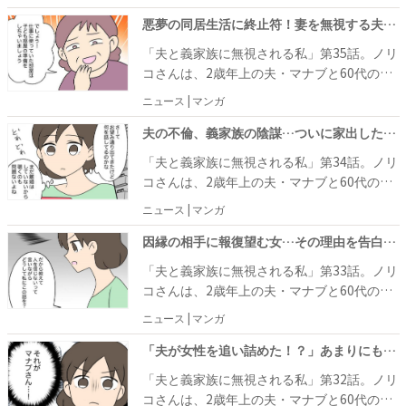
に無視されてしまう関係になってしまいまし
た。 夫から何も相談なくマイホーム貯金を義
悪夢の同居生活に終止符！妻を無視する夫と義家族、家出すると大喜びで… #夫と義家族に無視される 35
実家のリフォーム代に使われ、なし崩し的に
「夫と義家族に無視される私」第35話。ノリ
義父母との同居が始まりましたが、1年経っ
コさんは、2歳年上の夫・マナブと60代の義
ても同居は解消されませんでした。
父母と暮らしていますが、今では夫と義父母
ニュース | マンガ
に無視されてしまう関係になってしまいまし
た。 夫から何も相談なくマイホーム貯金を義
夫の不倫、義家族の陰謀…ついに家出した妻。見守りカメラが捉えた光景に絶句！ #夫と義家族に無視される 34
実家のリフォーム代に使われ、なし崩し的に
「夫と義家族に無視される私」第34話。ノリ
義父母との同居が始まりましたが、1年経っ
コさんは、2歳年上の夫・マナブと60代の義
ても同居は解消されませんでした。
父母と暮らしていますが、今では夫と義父母
ニュース | マンガ
に無視されてしまう関係になってしまいまし
た。 夫から何も相談なくマイホーム貯金を義
因縁の相手に報復望む女…その理由を告白。壮絶な過去を知った妻の決断は？ #夫と義家族に無視される 33
実家のリフォーム代に使われ、なし崩し的に
「夫と義家族に無視される私」第33話。ノリ
義父母との同居が始まりましたが、1年経っ
コさんは、2歳年上の夫・マナブと60代の義
ても同居は解消されませんでした。
父母と暮らしていますが、今では夫と義父母
ニュース | マンガ
に無視されてしまう関係になってしまいまし
た。 夫から何も相談なくマイホーム貯金を義
「夫が女性を追い詰めた！？」あまりにもひどい夫の本性を聞き、妻絶句！ #夫と義家族に無視される 32
実家のリフォーム代に使われ、なし崩し的に
「夫と義家族に無視される私」第32話。ノリ
義父母との同居が始まりましたが、1年経っ
コさんは、2歳年上の夫・マナブと60代の義