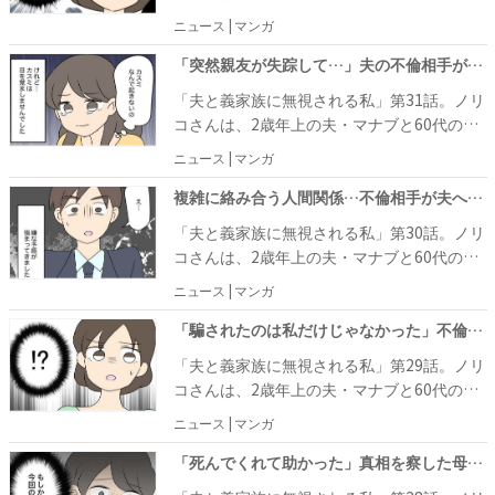
ても同居は解消されませんでした。
父母と暮らしていますが、今では夫と義父母
ニュース | マンガ
に無視されてしまう関係になってしまいまし
た。 夫から何も相談なくマイホーム貯金を義
「突然親友が失踪して…」夫の不倫相手が語る衝撃の事件 #夫と義家族に無視される 31
実家のリフォーム代に使われ、なし崩し的に
「夫と義家族に無視される私」第31話。ノリ
義父母との同居が始まりましたが、1年経っ
コさんは、2歳年上の夫・マナブと60代の義
ても同居は解消されませんでした。
父母と暮らしていますが、今では夫と義父母
ニュース | マンガ
に無視されてしまう関係になってしまいまし
た。 夫から何も相談なくマイホーム貯金を義
複雑に絡み合う人間関係…不倫相手が夫へ報復を決意した理由とは？ #夫と義家族に無視される 30
実家のリフォーム代に使われ、なし崩し的に
「夫と義家族に無視される私」第30話。ノリ
義父母との同居が始まりましたが、1年経っ
コさんは、2歳年上の夫・マナブと60代の義
ても同居は解消されませんでした。
父母と暮らしていますが、今では夫と義父母
ニュース | マンガ
に無視されてしまう関係になってしまいまし
た。 夫から何も相談なくマイホーム貯金を義
「騙されたのは私だけじゃなかった」不倫相手と義家族の間に隠された真実 #夫と義家族に無視される 29
実家のリフォーム代に使われ、なし崩し的に
「夫と義家族に無視される私」第29話。ノリ
義父母との同居が始まりましたが、1年経っ
コさんは、2歳年上の夫・マナブと60代の義
ても同居は解消されませんでした。
父母と暮らしていますが、今では夫と義父母
ニュース | マンガ
に無視されてしまう関係になってしまいまし
た。 夫から何も相談なくマイホーム貯金を義
「死んでくれて助かった」真相を察した母…母の遺言ですべてを知った娘は…？ #夫と義家族に無視される 28
実家のリフォーム代に使われ、なし崩し的に