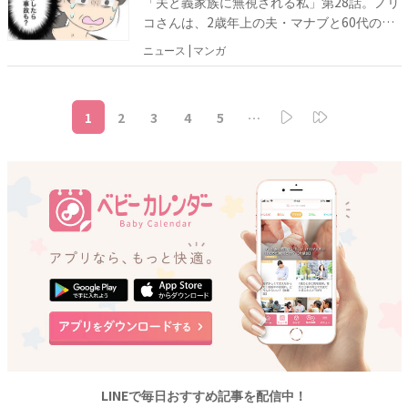
「夫と義家族に無視される私」第28話。ノリ
義父母との同居が始まりましたが、1年経っ
コさんは、2歳年上の夫・マナブと60代の義
ても同居は解消されませんでした。
父母と暮らしていますが、今では夫と義父母
ニュース | マンガ
に無視されてしまう関係になってしまいまし
た。 夫から何も相談なくマイホーム貯金を義
実家のリフォーム代に使われ、なし崩し的に
1
2
3
4
5
…
義父母との同居が始まりましたが、1年経っ
ても同居は解消されませんでした。
LINEで毎日おすすめ記事を配信中！