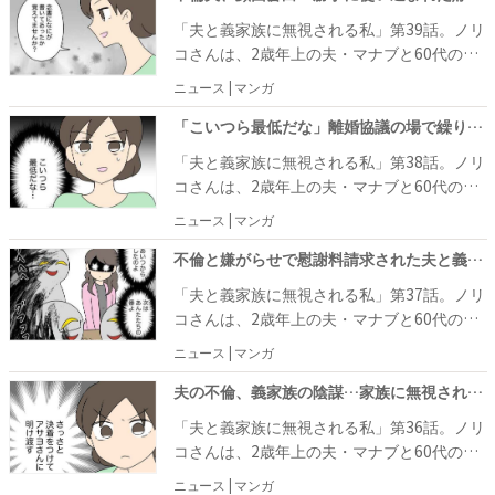
るための作戦だと知り、見守りカメラを家の
「夫と義家族に無視される私」第39話。ノリ
各所に設置して、離婚が有利になる証拠を集
コさんは、2歳年上の夫・マナブと60代の義
めることにします。
父母と暮らしていますが、今では夫と義父母
ニュース | マンガ
に無視されてしまう関係になってしまいまし
た。 夫から何も相談なくマイホーム貯金を義
「こいつら最低だな」離婚協議の場で繰り返される罵倒、蔑視…妻は呆れて #夫と義家族に無視される 38
実家のリフォーム代に使われ、なし崩し的に
「夫と義家族に無視される私」第38話。ノリ
義父母との同居が始まりましたが、1年経っ
コさんは、2歳年上の夫・マナブと60代の義
ても同居は解消されませんでした。
父母と暮らしていますが、今では夫と義父母
ニュース | マンガ
に無視されてしまう関係になってしまいまし
た。 夫から何も相談なくマイホーム貯金を義
不倫と嫌がらせで慰謝料請求された夫と義両親！腹黒い魂胆が透けてみえて #夫と義家族に無視される 37
実家のリフォーム代に使われ、なし崩し的に
「夫と義家族に無視される私」第37話。ノリ
義父母との同居が始まりましたが、1年経っ
コさんは、2歳年上の夫・マナブと60代の義
ても同居は解消されませんでした。
父母と暮らしていますが、今では夫と義父母
ニュース | マンガ
に無視されてしまう関係になってしまいまし
た。 夫から何も相談なくマイホーム貯金を義
夫の不倫、義家族の陰謀…家族に無視され続けた妻の反撃とは？ #夫と義家族に無視される 36
実家のリフォーム代に使われ、なし崩し的に
「夫と義家族に無視される私」第36話。ノリ
義父母との同居が始まりましたが、1年経っ
コさんは、2歳年上の夫・マナブと60代の義
ても同居は解消されませんでした。
父母と暮らしていますが、今では夫と義父母
ニュース | マンガ