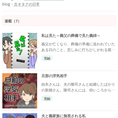
blog：
古オタクの日常
連載（7）
私は見た～義父の葬儀で見た義姉～
義父が亡くなり、葬儀の準備に追われていた
ある日のこと。悲しみに打ちひしがれる親族
のなかでも、特に目を引いたのが声を上げな
完結
がら涙を流す義姉の姿です。しかし、義姉の
実弟である夫は「あれは悲しんでいるフリだ
から」と冷たく言い放ちます。そんな夫の態
旦那の浮気相手
度をとがめたのもつかの間、葬儀が終わるま
由衣さんは、夫の隆司さんと結婚したばかり
での数日間に、義姉の信じられない素顔が明
の新婚さん。隆司さんには、幼いころから仲
らかになっていき……？
のいい愛華というお姉さん的な存在の幼なじ
完結
みがいました。人懐こい性格の愛華は、由衣
さんを妹のようだと言い親しくしてくれます
が、ある日突然「隆司は返してもらう」と宣
夫と義家族に無視される私