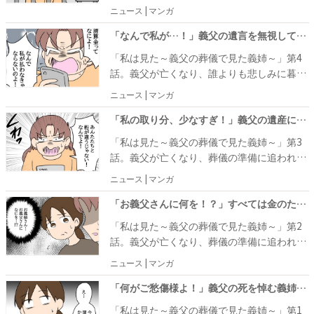
ていた義姉……。しかし、義父の生前、義姉
ニュース | マンガ
は相続を目的に冷暖房の使用を控えさせ、さ
らには宅配弁当の契約を勝手に解約していた
「なんで私が…！」義父の遺言を無視して遺産を奪った強欲な義姉→高く売れるはずの土地と家屋が逆に…！？ #義父の葬儀で見た義姉 4
ことが発覚。葬儀の後、親族は義姉との絶縁
「私は見た～義父の葬儀で見た義姉～」第4
を宣言しますが、当の本人は遺言書の内容を
話。義父が亡くなり、誰よりも悲しみに暮れ
無視してまで義父が残した土地と家屋を手に
ていた義姉……。しかし、それは悲しんでい
ニュース | マンガ
入れ、土地の評価額を自慢する始末です。そ
るフリ。義姉は相続を目的に義父に冷暖房の
れから約2年後、キャンピングカーで各地を
使用を控えさせたり、宅配弁当の契約を勝手
「私の取り分、少なすぎ！」義父の遺産に執着する義姉→ありえない主張の末に強欲すぎる言葉を放ち…！？ #義父の葬儀で見た義姉 3
転々と旅していた弟夫婦のもとに、義姉から
に打ち切ったりしていたことが発覚したので
「私は見た～義父の葬儀で見た義姉～」第3
電話がかかってきたのですが……。
す。葬儀が無事に終わったことをきっかけに
話。義父が亡くなり、葬儀の準備に追われて
親族は義姉との絶縁を宣言しますが、当の本
いたある日のこと。号泣する義姉に対し、義
ニュース | マンガ
人はそれでも遺産に執着し、遺言書の内容を
姉の実弟である夫は「あれは悲しんでいるフ
無視してまで、義父が残した土地と家屋を手
リだから」と言い放ちます。夫の態度をとが
「お義父さんに何を！？」すべては金のため…？家族会議で明らかになった、義姉の残酷な振る舞いとは！？ #義父の葬儀で見た義姉 2
に入れたのです。
めたのもつかの間、義姉は葬儀の準備をする
「私は見た～義父の葬儀で見た義姉～」第2
嫁に嫌みたらたら、嫁が作った料理をゴミ箱
話。義父が亡くなり、葬儀の準備に追われて
に捨てる始末……。さらに義父の生前には冷
いたある日のこと。悲しみに打ちひしがれる
ニュース | マンガ
暖房の使用を控えさせたり、宅配弁当の契約
親族のなかでも、特に目を引いたのが声を上
を勝手に打ち切ったり、義姉の残酷な振る舞
げながら涙を流す義姉の姿です。しかし、義
「何がご愁傷様よ！」義父の死を悼む義姉が豹変！→テキパキ働く嫁を前に、まさかの本性が見え始め！？ #義父の葬儀で見た義姉 1
いが明らかになったのです。
姉の実弟である夫は「あれは悲しんでいるフ
「私は見た～義父の葬儀で見た義姉～」第1