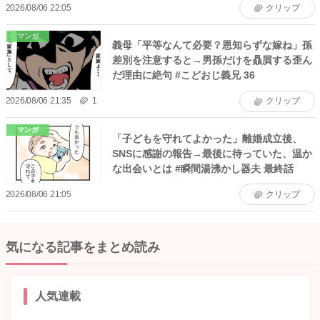
2026/08/06 22:05
クリップ
マンガ
義母「平等なんて必要？恩知らずな嫁ね」孫
差別を注意すると→男孫だけを贔屓する歪ん
だ理由に絶句 #こどおじ義兄 36
2026/08/06 21:35
1
クリップ
マンガ
「子どもを守れてよかった」離婚成立後、
SNSに感謝の報告→最後に待っていた、温か
な出会いとは #瞬間湯沸かし器夫 最終話
2026/08/06 21:05
クリップ
気になる記事をまとめ読み
人気連載