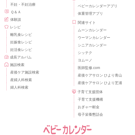
不妊・不妊治療
ベビーカレンダーアプリ
Ｑ＆Ａ
体重管理アプリ
体験談
関連サイト
レシピ
ムーンカレンダー
離乳食レシピ
ウーマンカレンダー
妊娠食レシピ
シニアカレンダー
妊活食レシピ
シッテク
成長アルバム
ヨムーノ
施設検索
医師監修.com
産後ケア施設検索
産後ケアサロン ひより青山
産婦人科検索
産後ケアサロン ひより芝浦
婦人科検索
子育て支援団体
子育て支援機構
おぎゃー献金
母子栄養懇話会