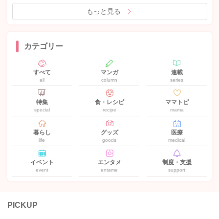
もっと見る
カテゴリー
すべて
マンガ
連載
all
column
series
特集
食・レシピ
ママトピ
special
recipe
mama
暮らし
グッズ
医療
life
goods
medical
イベント
エンタメ
制度・支援
event
entame
support
PICKUP