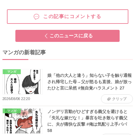
この記事にコメントする
このニュースに戻る
マンガの新着記事
マンガ
娘「他の大人と違う」知らない子を触り通報
され帰宅した母→父が怒るも直後、娘が放っ
たひと言に呆然 #無自覚ハラスメント 27
2026/08/06 22:20
クリップ
ノンデリ言動がひどすぎる義父を避けると
マンガ
「失礼な嫁だな！」暴言を吐き散らす義父
に、夫が痛快な反撃 #俺は気配り上手パパ
58