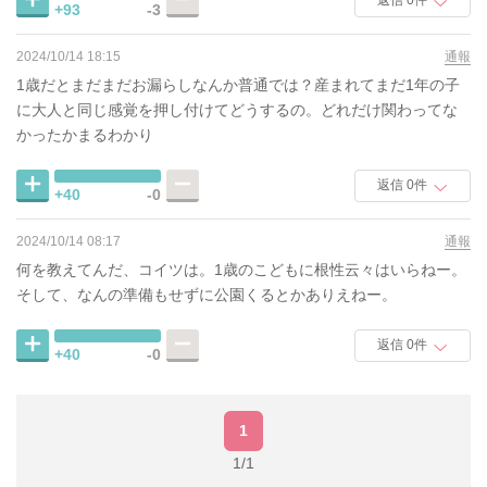
返信 0件
+93
-3
2024/10/14 18:15
通報
1歳だとまだまだお漏らしなんか普通では？産まれてまだ1年の子
に大人と同じ感覚を押し付けてどうするの。どれだけ関わってな
かったかまるわかり
返信 0件
+40
-0
2024/10/14 08:17
通報
何を教えてんだ、コイツは。1歳のこどもに根性云々はいらねー。
そして、なんの準備もせずに公園くるとかありえねー。
返信 0件
+40
-0
1
1/1