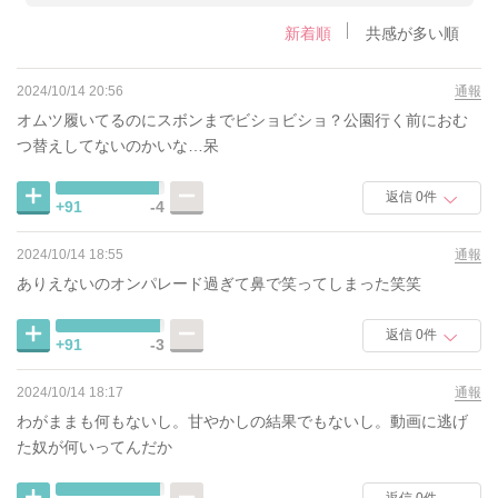
新着順
共感が多い順
2024/10/14 20:56
通報
オムツ履いてるのにスボンまでビショビショ？公園行く前におむ
つ替えしてないのかいな…呆
返信 0件
+91
-4
2024/10/14 18:55
通報
ありえないのオンパレード過ぎて鼻で笑ってしまった笑笑
返信 0件
+91
-3
2024/10/14 18:17
通報
わがままも何もないし。甘やかしの結果でもないし。動画に逃げ
た奴が何いってんだか