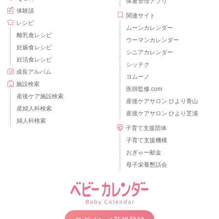
体重管理アプリ
体験談
関連サイト
レシピ
ムーンカレンダー
離乳食レシピ
ウーマンカレンダー
妊娠食レシピ
シニアカレンダー
妊活食レシピ
シッテク
成長アルバム
ヨムーノ
施設検索
医師監修.com
産後ケア施設検索
産後ケアサロン ひより青山
産婦人科検索
産後ケアサロン ひより芝浦
婦人科検索
子育て支援団体
子育て支援機構
おぎゃー献金
母子栄養懇話会