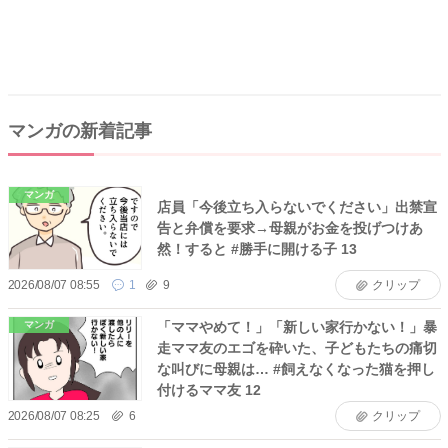
マンガの新着記事
マンガ
店員「今後立ち入らないでください」出禁宣
告と弁償を要求→母親がお金を投げつけあ
然！すると #勝手に開ける子 13
2026/08/07 08:55
1
9
クリップ
「ママやめて！」「新しい家行かない！」暴
マンガ
走ママ友のエゴを砕いた、子どもたちの痛切
な叫びに母親は… #飼えなくなった猫を押し
付けるママ友 12
2026/08/07 08:25
6
クリップ