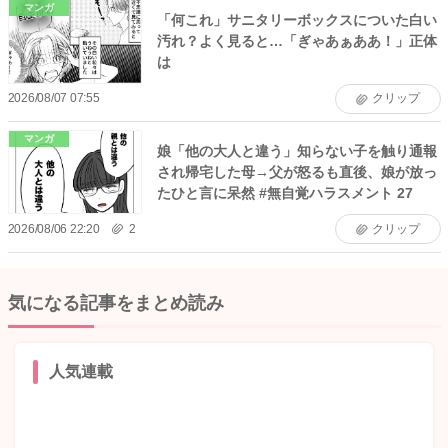
マンガ
「何これ」サニタリーボックスについた白い
汚れ？よく見ると…「ぎゃあぁああ！」正体
は
2026/08/07 07:55
クリップ
マンガ
娘「他の大人と違う」知らない子を触り通報
され帰宅した母→父が怒るも直後、娘が放っ
たひと言に呆然 #無自覚ハラスメント 27
2026/08/06 22:20
2
クリップ
気になる記事をまとめ読み
人気連載