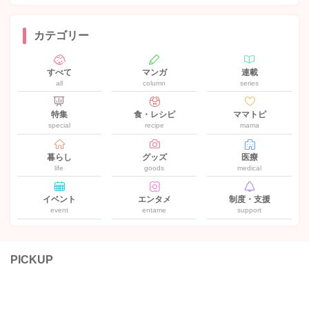
カテゴリー
すべて
マンガ
連載
all
column
series
特集
食・レシピ
ママトピ
special
recipe
mama
暮らし
グッズ
医療
life
goods
medical
イベント
エンタメ
制度・支援
event
entame
support
PICKUP