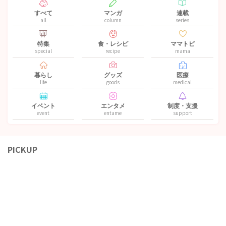
すべて
マンガ
連載
all
column
series
特集
食・レシピ
ママトピ
special
recipe
mama
暮らし
グッズ
医療
life
goods
medical
イベント
エンタメ
制度・支援
event
entame
support
PICKUP