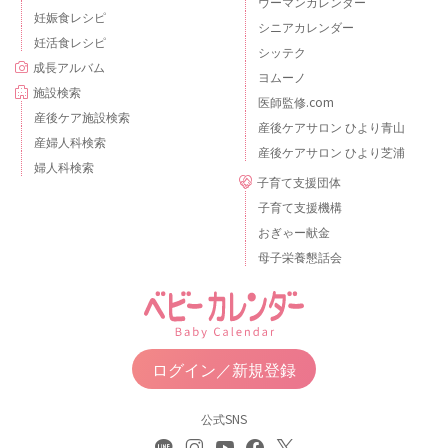
ウーマンカレンダー
妊娠食レシピ
シニアカレンダー
妊活食レシピ
シッテク
成長アルバム
ヨムーノ
施設検索
医師監修.com
産後ケア施設検索
産後ケアサロン ひより青山
産婦人科検索
産後ケアサロン ひより芝浦
婦人科検索
子育て支援団体
子育て支援機構
おぎゃー献金
母子栄養懇話会
ログイン／新規登録
公式SNS