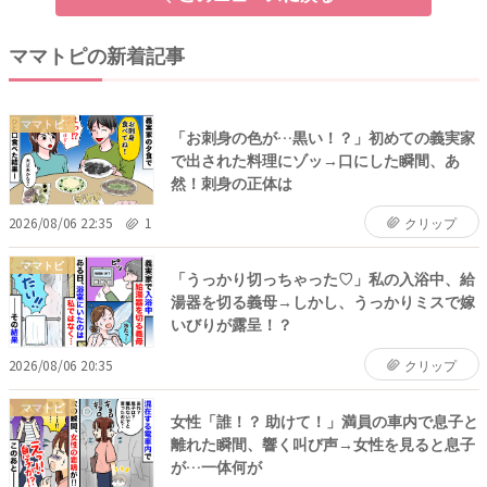
ママトピの新着記事
ママトピ
「お刺身の色が…黒い！？」初めての義実家
で出された料理にゾッ→口にした瞬間、あ
然！刺身の正体は
2026/08/06 22:35
1
クリップ
ママトピ
「うっかり切っちゃった♡」私の入浴中、給
湯器を切る義母→しかし、うっかりミスで嫁
いびりが露呈！？
2026/08/06 20:35
クリップ
ママトピ
女性「誰！？ 助けて！」満員の車内で息子と
離れた瞬間、響く叫び声→女性を見ると息子
が…一体何が