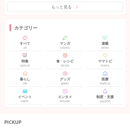
もっと見る
カテゴリー
すべて
マンガ
連載
all
column
series
特集
食・レシピ
ママトピ
special
recipe
mama
暮らし
グッズ
医療
life
goods
medical
イベント
エンタメ
制度・支援
event
entame
support
PICKUP