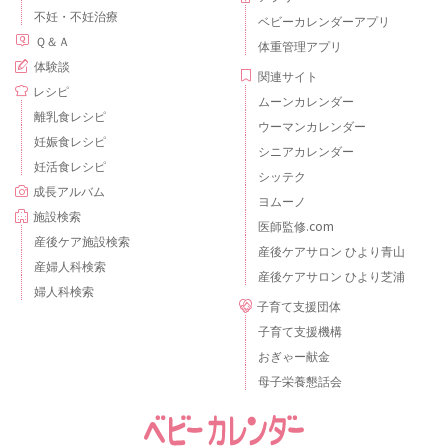
不妊・不妊治療
ベビーカレンダーアプリ
Ｑ＆Ａ
体重管理アプリ
体験談
関連サイト
レシピ
ムーンカレンダー
離乳食レシピ
ウーマンカレンダー
妊娠食レシピ
シニアカレンダー
妊活食レシピ
シッテク
成長アルバム
ヨムーノ
施設検索
医師監修.com
産後ケア施設検索
産後ケアサロン ひより青山
産婦人科検索
産後ケアサロン ひより芝浦
婦人科検索
子育て支援団体
子育て支援機構
おぎゃー献金
母子栄養懇話会