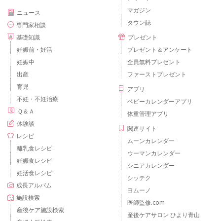
マガジン
ニュース
タウン誌
専門家相談
基礎知識
プレゼント
妊娠前・妊活
プレゼント＆アンケート
妊娠中
全員無料プレゼント
出産
ファーストプレゼント
育児
アプリ
不妊・不妊治療
ベビーカレンダーアプリ
Ｑ＆Ａ
体重管理アプリ
体験談
関連サイト
レシピ
ムーンカレンダー
離乳食レシピ
ウーマンカレンダー
妊娠食レシピ
シニアカレンダー
妊活食レシピ
シッテク
成長アルバム
ヨムーノ
施設検索
医師監修.com
産後ケア施設検索
産後ケアサロン ひより青山