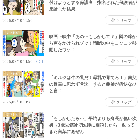
付けようとする保護者→指名された保護者が
反論した結果
2026/08/10 12:50
クリップ
ママトピ
映画上映中「あの…もしかして？」隣の席か
ら声をかけられゾッ！暗闇の中をコソコソ移
動したワケ！
2026/08/10 11:50
1
クリップ
ママトピ
「ミルクは牛の乳だ！母乳で育てろ！」義父
の暴言に思わず号泣…すると義姉が痛快なひ
と言！
2026/08/10 11:35
クリップ
ママトピ
「もしかしたら…」平均よりも身長が低い次
男→3歳児健診で医師に相談したら…返って
きた言葉にあぜん