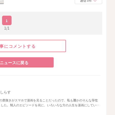
返信 0件
1
1/1
事にコメントする
ニュースに戻る
野しらす
中の息抜きがスマホで漫画を見ることだったので、私も誰かのそんな存在
ました。知人のエピソードを元に、いろいろな方の人生を漫画にしていま