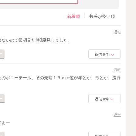
新着順
共感が多い順
通報
はないので最初見た時3度見しました。
返信 0件
通報
めのポニーテール、その先端１５ｃｍ位が赤とか、青とか。流行
返信 0件
通報
なぁー