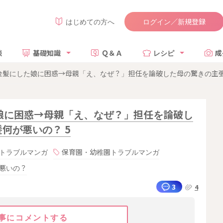
ログイン／新規登録
はじめての方へ
談
基礎知識
Ｑ＆Ａ
レシピ
成
髪にした娘に困惑→母親「え、なぜ？」担任を論破した母の驚きの主張と
娘に困惑→母親「え、なぜ？」担任を論破し
何が悪いの？ 5
トラブルマンガ
保育園・幼稚園トラブルマンガ
悪いの？
3
4
事にコメントする