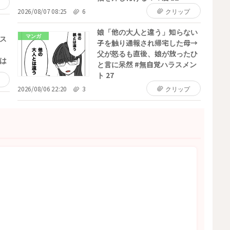
2026/08/07 08:25
6
クリップ
娘「他の大人と違う」知らない
マンガ
ス
子を触り通報され帰宅した母→
父が怒るも直後、娘が放ったひ
は
と言に呆然 #無自覚ハラスメン
ト 27
2026/08/06 22:20
3
クリップ