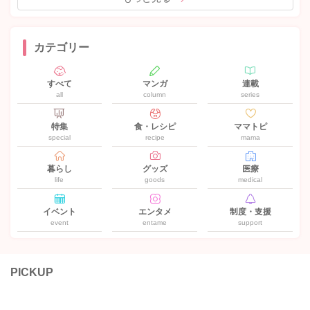
カテゴリー
すべて
マンガ
連載
all
column
series
特集
食・レシピ
ママトピ
special
recipe
mama
暮らし
グッズ
医療
life
goods
medical
イベント
エンタメ
制度・支援
event
entame
support
PICKUP