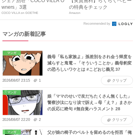
シェア別荘「COCO VILLA O
【実質無料】らくらくベビー
wners」3選
の特典をチェック
COCO VILLA on GOETHE
Amazon
Recommended by
マンガの新着記事
マンガ
義母「私も家族よ」孫差別をされ会う頻度を
減らすと鬼電→「そういうことか」義母豹変
の恐ろしいワケとは #こどおじ義兄 37
2026/08/07 23:15
1
クリップ
マンガ
娘「ママのせいで友だちたくさん無くした」
警察沙汰になり涙で訴え→母「え？」まさか
の反応に絶句 #無自覚ハラスメント 28
2026/08/07 22:20
2
クリップ
父が娘の椅子のベルトを留めるのを拒否「俺
マンガ