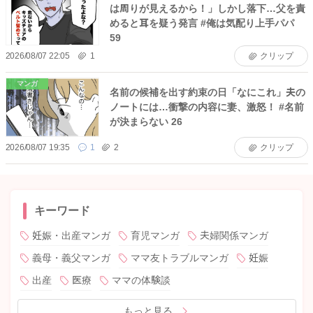
は周りが見えるから！」しかし落下…父を責
めると耳を疑う発言 #俺は気配り上手パパ
59
2026/08/07 22:05
1
クリップ
マンガ
名前の候補を出す約束の日「なにこれ」夫の
ノートには…衝撃の内容に妻、激怒！ #名前
が決まらない 26
2026/08/07 19:35
1
2
クリップ
キーワード
妊娠・出産マンガ
育児マンガ
夫婦関係マンガ
義母・義父マンガ
ママ友トラブルマンガ
妊娠
出産
医療
ママの体験談
もっと見る