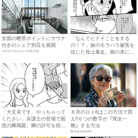
Promoted
全国の絶景ポイントにサウナ
「なんてヒドイことをする
付きのシェア別荘を展開
の！？」娘のモラハラ被害を
COCO VILLA on GOETHE
信じた母は暴走。娘の夫に電
話を...
Promoted
「大丈夫です。やっちゃって
８月のロト6はこの方法で買
ください」弁護士の登場で困
え!!６つの数字が『完全一
惑の嫁両親。嫁の許可を得た
致』する方法
母...
株式会社MURA