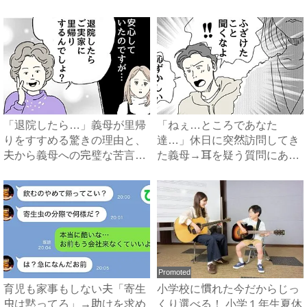
で...
知...
「退院したら…」義母が里帰
「ねぇ…ところであなた
りをすすめる驚きの理由と、
達…」休日に突然訪問してき
夫から義母への完璧な苦言
た義母→耳を疑う質問にあ
#...
然…！ ...
Promoted
育児も家事もしない夫「寄生
小学校に慣れた今だからじっ
虫は黙ってろ」→助けを求め
くり選べる！ 小学１年生夏休