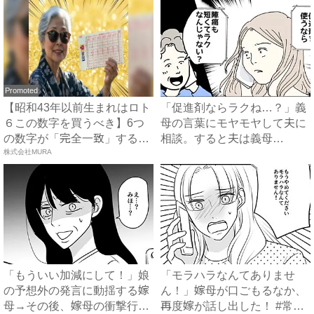
Promoted
【昭和43年以前生まれはロト
「促進剤ならラクね…？」義
６この数字を買うべき】6つ
母の言葉にモヤモヤして夫に
の数字が「完全一致」する
相談。すると夫は義母
方...
株式会社MURA
に…！？...
「もういい加減にして！」娘
「モラハラなんてありませ
の予想外の発言に動揺する嫁
ん！」嫁母が口ごもるなか、
母→その後、嫁母の衝撃行動
再度嫁が話し出した！ #常識