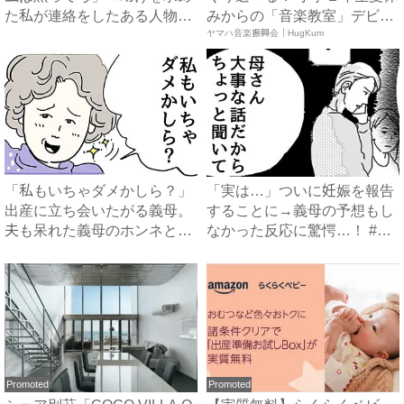
た私が連絡をしたある人物と
みからの「音楽教室」デビ
は...
ュ...
ヤマハ音楽振興会｜HugKum
「私もいちゃダメかしら？」
「実は…」ついに妊娠を報告
出産に立ち会いたがる義母。
することに→義母の予想もし
夫も呆れた義母のホンネと
なかった反応に驚愕…！ #
は…...
早...
Promoted
Promoted