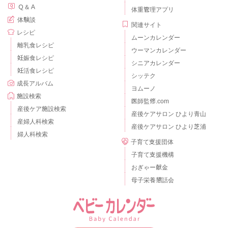
Ｑ＆Ａ
体重管理アプリ
体験談
関連サイト
レシピ
ムーンカレンダー
離乳食レシピ
ウーマンカレンダー
妊娠食レシピ
シニアカレンダー
妊活食レシピ
シッテク
成長アルバム
ヨムーノ
施設検索
医師監修.com
産後ケア施設検索
産後ケアサロン ひより青山
産婦人科検索
産後ケアサロン ひより芝浦
婦人科検索
子育て支援団体
子育て支援機構
おぎゃー献金
母子栄養懇話会