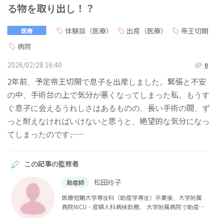
る物を取り出し！？
体験談（医療）
出産（医療）
帝王切開
医療
病院
2026/02/28 16:40
0
2年前、予定帝王切開で息子を出産しました。緊張と不安
の中、手術台の上で気分が悪くなってしまった私。もうす
ぐ息子に会えるうれしさはあるものの、長い手術の間、ず
っと耐えなければいけないと思うと、絶望的な気分になっ
てしまったのです――。
この記事の監修者
松田玲子
助産師
医療短期大学専攻科（助産学専攻）卒業後、大学附属
病院NICU・産婦人科病棟勤務。 大学附属病院で助産師
をしながら、私立大学大学院医療看護学研究科修士課