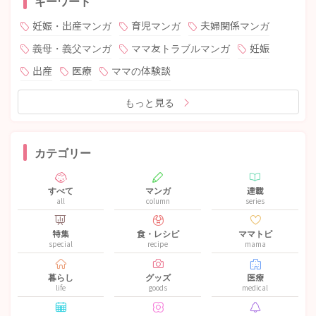
キーワード
妊娠・出産マンガ
育児マンガ
夫婦関係マンガ
義母・義父マンガ
ママ友トラブルマンガ
妊娠
出産
医療
ママの体験談
もっと見る
カテゴリー
すべて
マンガ
連載
all
column
series
特集
食・レシピ
ママトピ
special
recipe
mama
暮らし
グッズ
医療
life
goods
medical