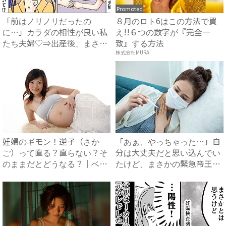
Promoted
「前はノリノリだったの
８月のロト6はこの方法で買
に…」カラダの相性が良い私
え!!６つの数字が『完全一
たち夫婦♡⇒出産後、まさか
致』する方法
の感情...
株式会社MURA
妊婦のギモン！逆子（さか
「あぁ、やっちゃった…」自
ご）って直る？直らない？そ
分は大丈夫だと思い込んでい
のままだとどうなる？｜ベビ
たけど、まさかの緊急帝王切
ーカ...
開...