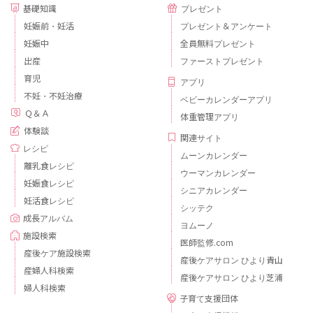
基礎知識
プレゼント
妊娠前・妊活
プレゼント＆アンケート
妊娠中
全員無料プレゼント
出産
ファーストプレゼント
育児
アプリ
不妊・不妊治療
ベビーカレンダーアプリ
Ｑ＆Ａ
体重管理アプリ
体験談
関連サイト
レシピ
ムーンカレンダー
離乳食レシピ
ウーマンカレンダー
妊娠食レシピ
シニアカレンダー
妊活食レシピ
シッテク
成長アルバム
ヨムーノ
施設検索
医師監修.com
産後ケア施設検索
産後ケアサロン ひより青山
産婦人科検索
産後ケアサロン ひより芝浦
婦人科検索
子育て支援団体