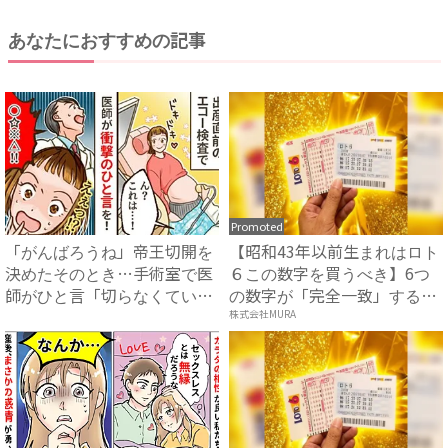
あなたにおすすめの記事
Promoted
「がんばろうね」帝王切開を
【昭和43年以前生まれはロト
決めたそのとき…手術室で医
６この数字を買うべき】6つ
師がひと言「切らなくてい
の数字が「完全一致」する
い」...
方...
株式会社MURA