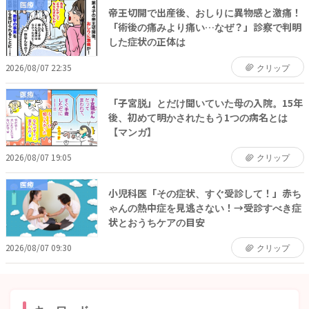
医療
帝王切開で出産後、おしりに異物感と激痛！
「術後の痛みより痛い…なぜ？」診察で判明
した症状の正体は
2026/08/07 22:35
クリップ
医療
「子宮脱」とだけ聞いていた母の入院。15年
後、初めて明かされたもう1つの病名とは
【マンガ】
2026/08/07 19:05
クリップ
医療
小児科医「その症状、すぐ受診して！」赤ち
ゃんの熱中症を見逃さない！→受診すべき症
状とおうちケアの目安
2026/08/07 09:30
クリップ