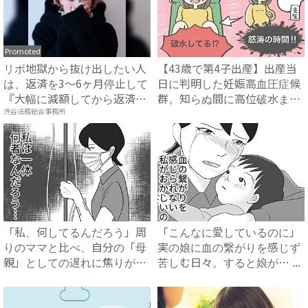
Promoted
リボ地獄から抜け出したい人
【43歳で第4子出産】出産当
は、返済を3～6ヶ月停止して
日に判明した妊娠高血圧症候
『大幅に減額してから返済
群。知らぬ間に高位破水ま
す...
で...
渋谷法務総合事務所
「私、何してるんだろう」周
「こんなに愛しているのに」
りのママと比べ、自分の「母
実の娘に血の繋がりを感じず
親」としての遅れに焦りが募
苦しむ日々。すると娘が… ...
り...