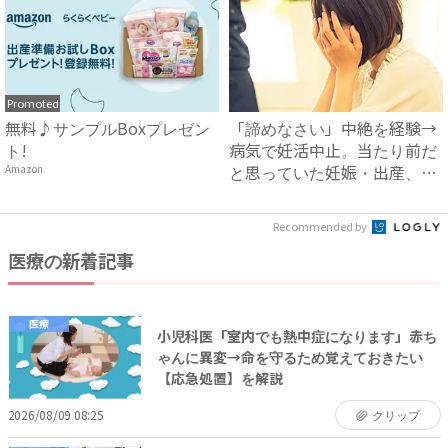
Promoted
無料♪サンプルBoxプレゼン
「諦めなさい」中絶を経験→
ト!
病気で妊活中止。当たり前だ
と思っていた妊娠・出産、現
Amazon
実...
Recommended by
医療の新着記事
医療
小児科医「室内でも熱中症になります」赤ち
ゃんに異変→命を守るため覚えておきたい
【応急処置】を解説
2026/08/09 08:25
クリップ