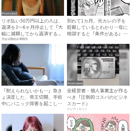
Promoted
リボ払い50万円以上の人は、
別れて1カ月。元カレの子を
返済を3～6ヶ月停止して『大
妊娠しているとわかり…母に
幅に減額してから返済する...
相談すると「条件がある」と
言...
渋谷法務総合事務所
Promoted
「耐えられないかも…」急き
全経営者・個人事業主が作る
ょ決定した、帝王切開。手術
べき「圧倒的コスパのビジネ
中にパニック障害を起こしか
スカード」
け...
クレディセゾン