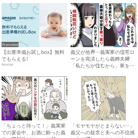
Promoted
【出産準備お試しbox】無料
義父が他界…義実家の住宅ロ
でもらえる!
ーンを完済したら義姉夫婦
「私たちが住むから」家を乗
Amazon
っ取...
「ちょっと待って！」義実家
「モヤモヤがとまらない…」
での宴会中、お酒に酔った義
義父への疑念と夫への不信感