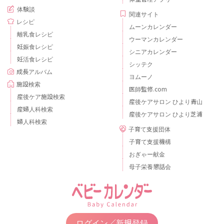
体験談
関連サイト
レシピ
ムーンカレンダー
離乳食レシピ
ウーマンカレンダー
妊娠食レシピ
シニアカレンダー
妊活食レシピ
シッテク
成長アルバム
ヨムーノ
施設検索
医師監修.com
産後ケア施設検索
産後ケアサロン ひより青山
産婦人科検索
産後ケアサロン ひより芝浦
婦人科検索
子育て支援団体
子育て支援機構
おぎゃー献金
母子栄養懇話会
ログイン／新規登録