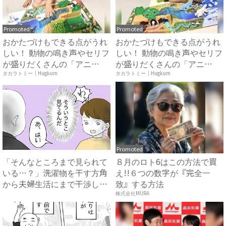
Promoted
Promoted
おかたづけもできる点がうれ
おかたづけもできる点がうれ
しい！ 動物の鳴き声やセリフ
しい！ 動物の鳴き声やセリフ
が盛りだくさんの「アニ
が盛りだくさんの「アニ
ア ...
ア ...
タカラトミー｜Hugkum
タカラトミー｜Hugkum
Promoted
「そんなところまで見られて
８月のロト6はこの方法で買
いる…？」洗濯物を干す方角
え!!６つの数字が『完全一
から夫婦生活にまで干渉して
致』する方法
く...
株式会社MURA