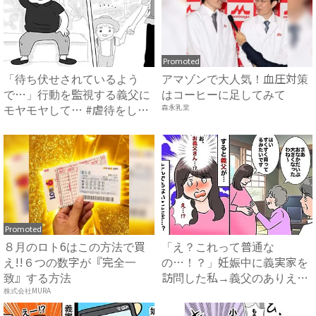
Promoted
「待ち伏せされているよう
アマゾンで大人気！血圧対策
で…」行動を監視する義父に
はコーヒーに足してみて
モヤモヤして… #虐待をして
森永乳業
い...
Promoted
８月のロト6はこの方法で買
「え？これって普通な
え!!６つの数字が『完全一
の…！？」妊娠中に義実家を
致』する方法
訪問した私→義父のありえな
い行動に...
株式会社MURA