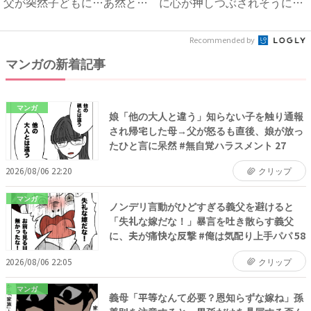
父が突然子どもに…あ然とし
に心が押しつぶされそうに…
た...
...
Recommended by
マンガの新着記事
マンガ
娘「他の大人と違う」知らない子を触り通報
され帰宅した母→父が怒るも直後、娘が放っ
たひと言に呆然 #無自覚ハラスメント 27
2026/08/06 22:20
クリップ
マンガ
ノンデリ言動がひどすぎる義父を避けると
「失礼な嫁だな！」暴言を吐き散らす義父
に、夫が痛快な反撃 #俺は気配り上手パパ 58
2026/08/06 22:05
クリップ
マンガ
義母「平等なんて必要？恩知らずな嫁ね」孫