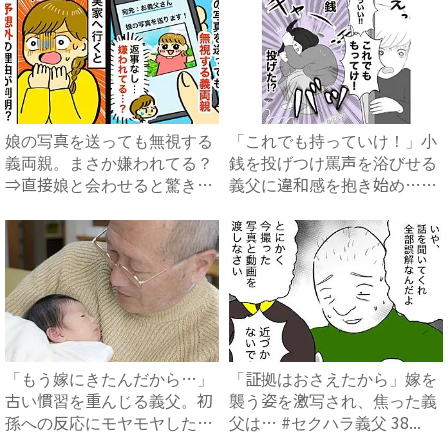
娘の写真を送っても無視する
「これでも持っていけ！」小
義両親。まさか嫌われてる？
銭を投げつけ罵声を浴びせる
⇒直接娘と会わせると驚きの
義父に違和感を抱き始め…
事...
#...
「もう嫁にきたんだから…」
「証拠はおさえたから」嫁を
古い慣習を重んじる義父。初
襲う姿を激写され、焦った義
孫への反応にモヤモヤした体
父は… #セクハラ義父 38...
験...