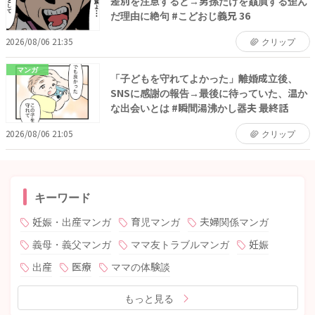
差別を注意すると→男孫だけを贔屓する歪ん
だ理由に絶句 #こどおじ義兄 36
2026/08/06 21:35
クリップ
マンガ
「子どもを守れてよかった」離婚成立後、
SNSに感謝の報告→最後に待っていた、温か
な出会いとは #瞬間湯沸かし器夫 最終話
2026/08/06 21:05
クリップ
キーワード
妊娠・出産マンガ
育児マンガ
夫婦関係マンガ
義母・義父マンガ
ママ友トラブルマンガ
妊娠
出産
医療
ママの体験談
もっと見る