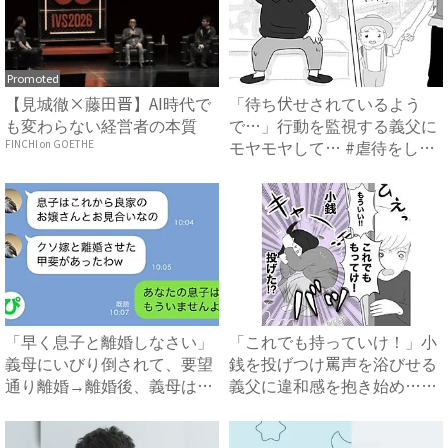
Promoted
【見城徹×藤田晋】AI時代で
「待ち伏せされているよう
も変わらない経営者の本質
で…」行動を監視する義父に
モヤモヤして… #虐待をして
FINCHI on GOETHE
い...
「早く息子と離婚しなさい」
「これでも持っていけ！」小
義母にいびり倒されて、要望
銭を投げつけ罵声を浴びせる
通り離婚→離婚後、義母は絶
義父に違和感を抱き始め…
句...
#...