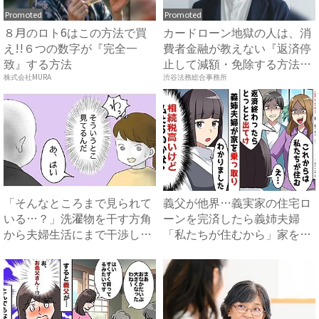
Promoted
Promoted
８月のロト6はこの方法で買
カードローン地獄の人は、消
え!!６つの数字が『完全一
費者金融が教えない『返済停
致』する方法
止して減額・免除する方法』
で...
株式会社MURA
渋谷法務総合事務所
「そんなところまで見られて
義父が他界…義実家の住宅ロ
いる…？」洗濯物を干す方角
ーンを完済したら義姉夫婦
から夫婦生活にまで干渉して
「私たちが住むから」家を乗
く...
っ取...