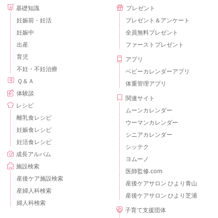
基礎知識
プレゼント
妊娠前・妊活
プレゼント＆アンケート
妊娠中
全員無料プレゼント
出産
ファーストプレゼント
育児
アプリ
不妊・不妊治療
ベビーカレンダーアプリ
Ｑ＆Ａ
体重管理アプリ
体験談
関連サイト
レシピ
ムーンカレンダー
離乳食レシピ
ウーマンカレンダー
妊娠食レシピ
シニアカレンダー
妊活食レシピ
シッテク
成長アルバム
ヨムーノ
施設検索
医師監修.com
産後ケア施設検索
産後ケアサロン ひより青山
産婦人科検索
産後ケアサロン ひより芝浦
婦人科検索
子育て支援団体