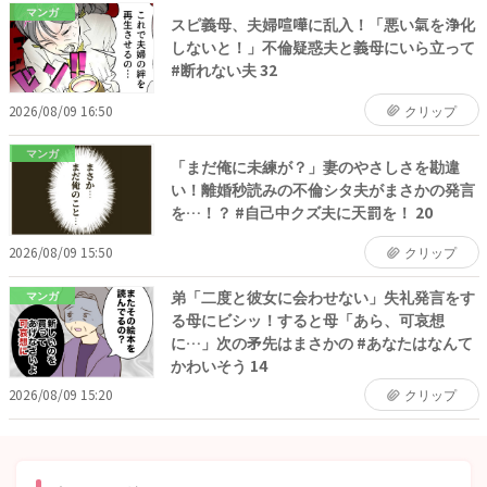
マンガ
スピ義母、夫婦喧嘩に乱入！「悪い氣を浄化
しないと！」不倫疑惑夫と義母にいら立って
#断れない夫 32
2026/08/09 16:50
クリップ
マンガ
「まだ俺に未練が？」妻のやさしさを勘違
い！離婚秒読みの不倫シタ夫がまさかの発言
を…！？ #自己中クズ夫に天罰を！ 20
2026/08/09 15:50
クリップ
弟「二度と彼女に会わせない」失礼発言をす
マンガ
る母にビシッ！すると母「あら、可哀想
に…」次の矛先はまさかの #あなたはなんて
かわいそう 14
2026/08/09 15:20
クリップ