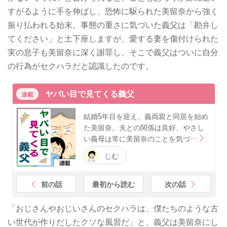
すがるように手を伸ばし、恐怖に駆られた美留奈から強く
振り払われる始末。事態の重さに気づいた義父は「勘弁し
てください」と土下座しますが、愛する妻を傷付けられた
実の息子も美留奈に深く謝罪し、そこで義父はついに自分
の行為がセクハラだと認識したのです。
ヤバい目で見てくる義父
連載
結婚5年目を迎え、義両親と同居を始め
た美留奈。夫との関係は良好、やさし
い義母は常に美留奈のことを気づ…
じむ
前の話
最初から読む
次の話
「おじさんやおじいさんのセクハラは、僕たちのような古
い世代が作りだしたクソな風習だ」と、義父は美留奈にし