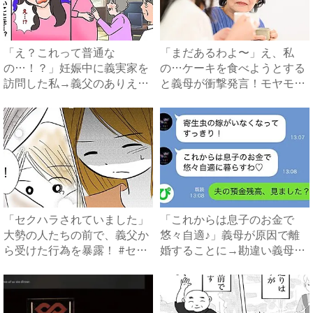
「え？これって普通な
「まだあるわよ〜」え、私
の…！？」妊娠中に義実家を
の…ケーキを食べようとする
訪問した私→義父のありえな
と義母が衝撃発言！モヤモヤ
い行動に...
する...
「セクハラされていました」
「これからは息子のお金で
大勢の人たちの前で、義父か
悠々自適♪」義母が原因で離
ら受けた行為を暴露！ #セ
婚することに→勘違い義母に
ク...
真実...