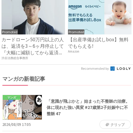
Promoted
Promoted
カードローン50万円以上の人
【出産準備お試しbox】無料
は、返済を3～6ヶ月停止して
でもらえる!
『大幅に減額してから返済...
Amazon
渋谷法務総合事務所
Recommended by
マンガの新着記事
マンガ
「意識が飛ぶかと」始まった不整脈の治療。
体に現れた強い異変 #27歳第2子妊娠中に不
整脈 47
2026/08/09 17:05
クリップ