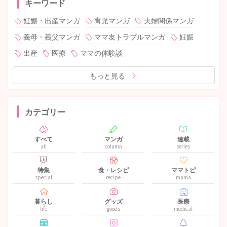
キーワード
妊娠・出産マンガ
育児マンガ
夫婦関係マンガ
義母・義父マンガ
ママ友トラブルマンガ
妊娠
出産
医療
ママの体験談
もっと見る
カテゴリー
すべて
マンガ
連載
all
column
series
特集
食・レシピ
ママトピ
special
recipe
mama
暮らし
グッズ
医療
life
goods
medical