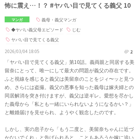
怖に震え…！？ #ヤバい目で見てくる義父 10
義母・義父マンガ
マンガ
◆ヤバい義父母エピソード
じむ
ヤバい目で見てくる義父
2026/03/04 18:05
2
「ヤバい目で見てくる義父」第10話。義両親と同居する美
留奈にとって、唯一にして最大の問題が義父の存在です。
ふと視線を感じると義父は美留奈のことをジィ〜ッと見つ
め、さらには盗撮。義父の悪事を知った義母は嫁夫婦との
同居解消を突き付けますが、義父は逆ギレ。愛想を尽かし
た義母から「私とも一緒にいられないようになるかい？」
と離婚届けを見せられ、ようやく観念したのです。
しかし、実の息子から「もう二度と、美留奈ちゃんに近づ
かないでくれ」と告げられると、こともあろうか嫁に追い