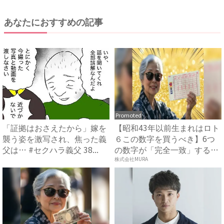
あなたにおすすめの記事
Promoted
「証拠はおさえたから」嫁を
【昭和43年以前生まれはロト
襲う姿を激写され、焦った義
６この数字を買うべき】6つ
父は… #セクハラ義父 38...
の数字が「完全一致」する
方...
株式会社MURA