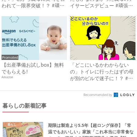
われて…限界突破！？ #頑張
イサービスデビュー #頑張
り過...
り...
Promoted
【出産準備お試しbox】無料
「どこにいるかわからない
でもらえる!
の」トイレに行ったはずの母
が別のビルで迷子に！？ #母
Amazon
の...
Recommended by
暮らしの新着記事
期限は製造より5.5年【超ロング保存】「常
暮らし
温でもおいしい」家族「これ本当に非常食な