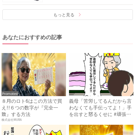
もっと見る
あなたにおすすめの記事
Promoted
８月のロト6はこの方法で買
義母「苦労してるんだから言
え!!６つの数字が『完全一
わなくても手伝ってよ！」手
致』する方法
を出すと怒るくせに #頑張
り...
株式会社MURA