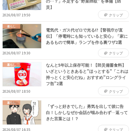
の…？」不足する"野菜摂取" を準備【防
災】
2026/08/07 19:50
クリップ
暮らし
電気代・ガス代ゼロで光る!?【警視庁が直
伝】「停電時にも知っていると安心」「家に
あるもので簡単」ランプを作る裏ワザ2選
2026/08/07 19:30
クリップ
なんと5年以上保存可能！【防災備蓄食料】
暮らし
いざというときあると"ほっとする"「これは
持っとくと安心だね」おすすめ"ロングライ
フ缶"2選
2026/08/07 18:50
クリップ
暮らし
「ずっと好きでした」勇気を出して彼に告
白！しかしなぜか会話が噛み合わず…返って
きた言葉とは！？
2026/08/07 16:35
クリップ