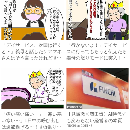
「デイサービス、次回は行く
「行かないよ！」デイサービ
と…」義母と話したケアマネ
スに行ってもらうと伝えたら
さんはそう言ったけれど #
義母の怒りモードに突入！
頑...
#...
Promoted
「痛い痛い痛い…」「寒い寒
【見城徹×藤田晋】AI時代で
い寒い…」1日中の呼び出し
も変わらない経営者の本質
は過酷過ぎる…！ #頑張り
FINCHI on GOETHE