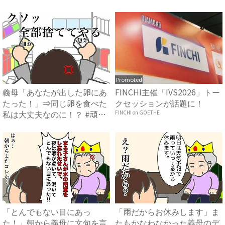
過...
Promoted
義母「あなたが出した卵にあ
FINCHI主催「IVS2026」トー
たった！」⇒同じ卵を食べた
クセッションが話題に！
私は大丈夫なのに！？ #頑
FINCHI on GOETHE
張...
「とんでもない目にあっ
「雨だからお休みします」ま
た！」朝から義母に文句を言
たもかなわなかった義母のデ