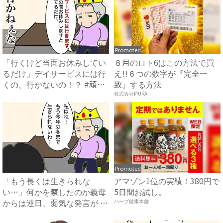
Promoted
「行くけど当面お休みしてい
８月のロト6はこの方法で買
るだけ」デイサービスには行
え!!６つの数字が『完全一
くの、行かないの！？ #頑
致』する方法
張...
株式会社MURA
Promoted
「もう長くは生きられな
アマゾン1位の実績！380円で
い…」何かを察したのか義母
5日間お試し。
からは連日、弱気な発言が #
ハーブ健康本舗
頑張...