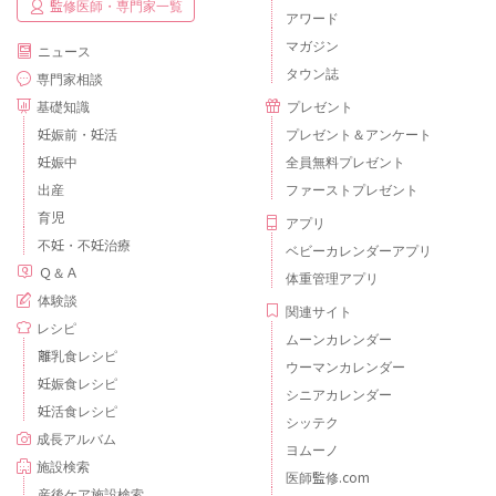
監修医師・専門家一覧
アワード
マガジン
ニュース
タウン誌
専門家相談
基礎知識
プレゼント
妊娠前・妊活
プレゼント＆アンケート
妊娠中
全員無料プレゼント
出産
ファーストプレゼント
育児
アプリ
不妊・不妊治療
ベビーカレンダーアプリ
Ｑ＆Ａ
体重管理アプリ
体験談
関連サイト
レシピ
ムーンカレンダー
離乳食レシピ
ウーマンカレンダー
妊娠食レシピ
シニアカレンダー
妊活食レシピ
シッテク
成長アルバム
ヨムーノ
施設検索
医師監修.com
産後ケア施設検索