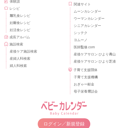
体験談
関連サイト
レシピ
ムーンカレンダー
離乳食レシピ
ウーマンカレンダー
妊娠食レシピ
シニアカレンダー
妊活食レシピ
シッテク
成長アルバム
ヨムーノ
施設検索
医師監修.com
産後ケア施設検索
産後ケアサロン ひより青山
産婦人科検索
産後ケアサロン ひより芝浦
婦人科検索
子育て支援団体
子育て支援機構
おぎゃー献金
母子栄養懇話会
ログイン／新規登録