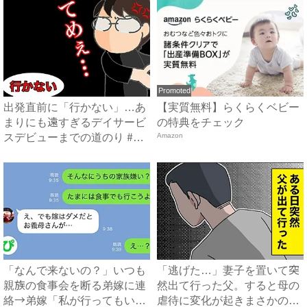
Promoted
出発直前に「行かない」…あ
【実質無料】らくらくベビー
まりにも遠すぎるデイサービ
の特典をチェック
スデビューまでの道のり #
Amazon
頑...
「なんで来ないの？」いつも
「逃げた…」妻子を置いて突
親族の食事会を断る弟嫁に連
然出て行った父。すると母の
絡→弟嫁「私が行ってもいい
虐待に変化が起きまさかの…