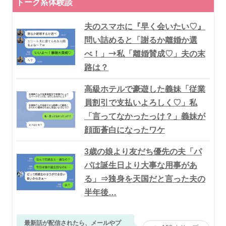
トーク系体験談
夫のスマホに『早く会いたい♡』
問い詰めると「謝るか離婚か選
べ！」→私「離婚賛成♡」夫の末
路は？
高級ホテルで豪遊した義妹「従業
員割引で支払いよろしく♡」私
「言ってなかったっけ？」義妹が
顔面蒼白になったワケ
3歳の娘より友だち優先の夫「パ
パは誕生日より大事な用事があ
る」⇒独身を天国だと言った夫の
半年後…
最新話が配信されたら、メールやプ