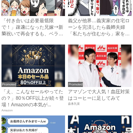
「付き合いは必要最低限
義父が他界…義実家の住宅ロ
で！」疎遠になった兄嫁→新
ーンを完済したら義姉夫婦
築祝いで再会するも、ベラン
「私たちが住むから」家を乗
ダに締...
っ取...
Promoted
Promoted
「え、こんなセールやってた
アマゾンで大人気！血圧対策
の？」80％OFF以上が続々登
はコーヒーに足してみて
場！Amazonの本気が...
森永乳業
Amazon