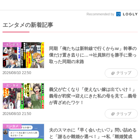
ん...
...
Recommended by
エンタメの新着記事
エンタメ
同期「俺たちは新幹線で行くからｗ」幹事の
僕だけ置き去りに…⇒社員旅行を勝手に乗っ
取った同期の末路
2026/08/10 22:50
クリップ
エンタメ
義父が亡くなり「使えない嫁は出ていけ！」
義母が豹変→迎えにきた私の母を見て…義母
が青ざめたワケ！
2026/08/10 21:50
クリップ
エンタメ
夫のスマホに『早く会いたい♡』問い詰める
と「謝るか離婚か選べ！」→私「離婚賛成