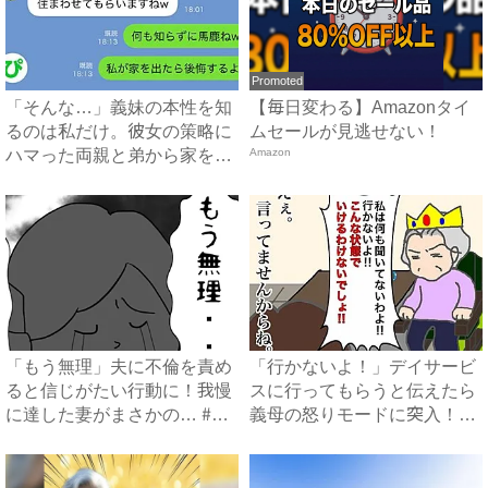
Promoted
「そんな…」義妹の本性を知
【毎日変わる】Amazonタイ
るのは私だけ。彼女の策略に
ムセールが見逃せない！
ハマった両親と弟から家を追
Amazon
い...
「もう無理」夫に不倫を責め
「行かないよ！」デイサービ
ると信じがたい行動に！我慢
スに行ってもらうと伝えたら
に達した妻がまさかの… #
義母の怒りモードに突入！
イ...
#...