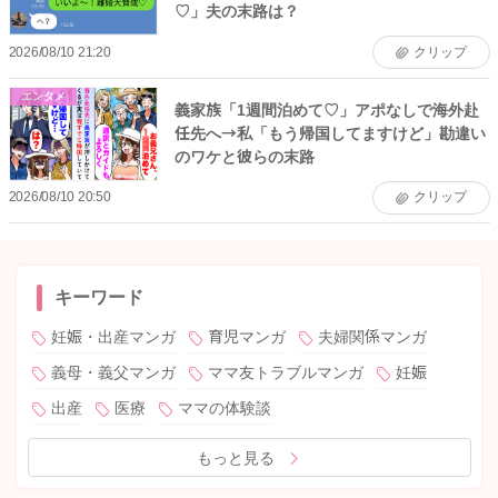
♡」夫の末路は？
2026/08/10 21:20
クリップ
エンタメ
義家族「1週間泊めて♡」アポなしで海外赴
任先へ→私「もう帰国してますけど」勘違い
のワケと彼らの末路
2026/08/10 20:50
クリップ
キーワード
妊娠・出産マンガ
育児マンガ
夫婦関係マンガ
義母・義父マンガ
ママ友トラブルマンガ
妊娠
出産
医療
ママの体験談
もっと見る