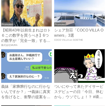
Promoted
Promoted
【昭和43年以前生まれはロト
シェア別荘「COCO VILLA O
６この数字を買うべき】6つ
wners」3選
の数字が「完全一致」する
COCO VILLA on GOETHE
方...
株式会社MURA
義妹「家族旅行なのに行かな
ついにやって来たデイサービ
いんですか？」→義妹に真実
スデビューの日「今日、休む
を告げると、衝撃の提案をさ
から」ウソでしょ！？ #頑
れ...
張...