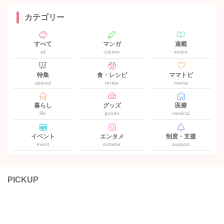
カテゴリー
すべて
マンガ
連載
all
column
series
特集
食・レシピ
ママトピ
special
recipe
mama
暮らし
グッズ
医療
life
goods
medical
イベント
エンタメ
制度・支援
event
entame
support
PICKUP