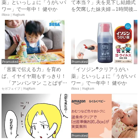
薬」といっしょに「うがいパ
て本当？」夫を見下し結婚式
ワー」で一年中！ 健やか
を欠席した妹夫婦→1時間後...
iNova｜Hugkum
Promoted
Promoted
「言葉で伝える力」を育め
「イソジン®クリアうがい
ば、イヤイヤ期もすっきり！
薬」といっしょに「うがいパ
「アンパンマン ことばずか
ワー」で一年中！ 健やか
ん...
セガフェイブ｜HugKum
iNova｜Hugkum
Promoted