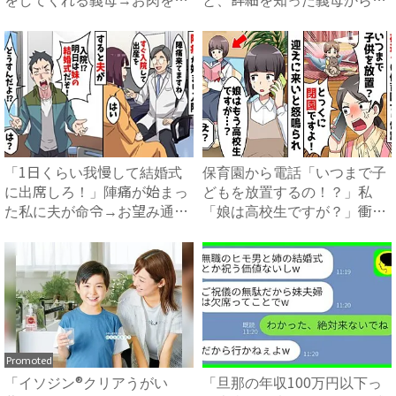
皿...
さか...
「1日くらい我慢して結婚式
保育園から電話「いつまで子
に出席しろ！」陣痛が始まっ
どもを放置するの！？」私
た私に夫が命令→お望み通り
「娘は高校生ですが？」衝撃
出...
の事...
Promoted
「イソジン®クリアうがい
「旦那の年収100万円以下っ