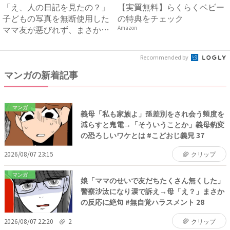
「え、人の日記を見たの？」
【実質無料】らくらくベビー
子どもの写真を無断使用した
の特典をチェック
ママ友が悪びれず、まさか
Amazon
の…...
Recommended by
マンガの新着記事
マンガ
義母「私も家族よ」孫差別をされ会う頻度を
減らすと鬼電→「そういうことか」義母豹変
の恐ろしいワケとは #こどおじ義兄 37
2026/08/07 23:15
クリップ
マンガ
娘「ママのせいで友だちたくさん無くした」
警察沙汰になり涙で訴え→母「え？」まさか
の反応に絶句 #無自覚ハラスメント 28
2026/08/07 22:20
2
クリップ