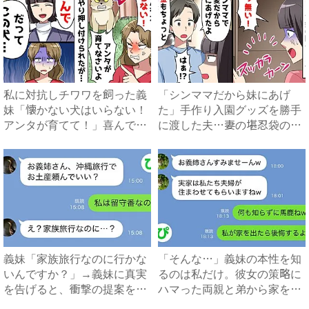
私に対抗しチワワを飼った義
「シンママだから妹にあげ
妹「懐かない犬はいらない！
た」手作り入園グッズを勝手
アンタが育てて！」喜んで引
に渡した夫…妻の堪忍袋の緒
き...
が切...
義妹「家族旅行なのに行かな
「そんな…」義妹の本性を知
いんですか？」→義妹に真実
るのは私だけ。彼女の策略に
を告げると、衝撃の提案をさ
ハマった両親と弟から家を追
れ...
い...