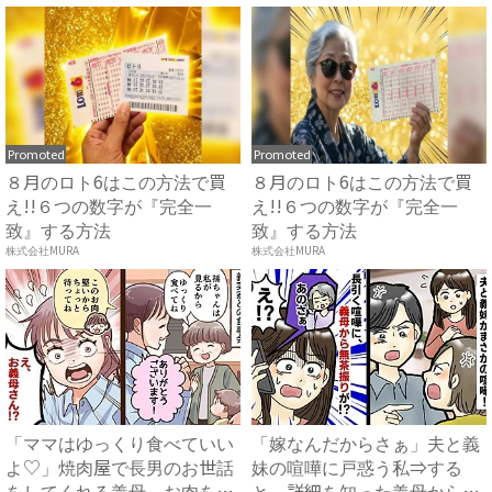
Promoted
Promoted
８月のロト6はこの方法で買
８月のロト6はこの方法で買
え!!６つの数字が『完全一
え!!６つの数字が『完全一
致』する方法
致』する方法
株式会社MURA
株式会社MURA
「ママはゆっくり食べていい
「嫁なんだからさぁ」夫と義
よ♡」焼肉屋で長男のお世話
妹の喧嘩に戸惑う私⇒する
をしてくれる義母→お肉をお
と、詳細を知った義母からま