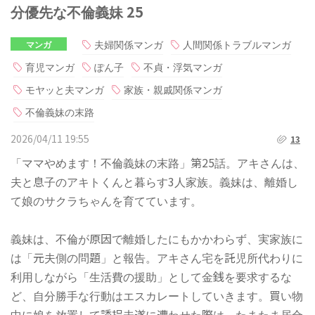
分優先な不倫義妹 25
夫婦関係マンガ
人間関係トラブルマンガ
マンガ
育児マンガ
ぽん子
不貞・浮気マンガ
モヤッと夫マンガ
家族・親戚関係マンガ
不倫義妹の末路
2026/04/11 19:55
13
「ママやめます！不倫義妹の末路」第25話。アキさんは、
夫と息子のアキトくんと暮らす3人家族。義妹は、離婚し
て娘のサクラちゃんを育てています。
義妹は、不倫が原因で離婚したにもかかわらず、実家族に
は「元夫側の問題」と報告。アキさん宅を託児所代わりに
利用しながら「生活費の援助」として金銭を要求するな
ど、自分勝手な行動はエスカレートしていきます。買い物
中に娘を放置して誘拐未遂に遭わせた際は、たまたま居合