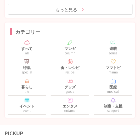
もっと見る
カテゴリー
すべて
マンガ
連載
all
column
series
特集
食・レシピ
ママトピ
special
recipe
mama
暮らし
グッズ
医療
life
goods
medical
イベント
エンタメ
制度・支援
event
entame
support
PICKUP