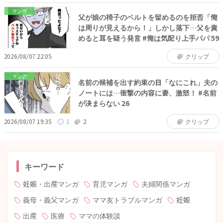
マンガ
父が娘の椅子のベルトを留めるのを拒否「俺
は周りが見えるから！」しかし落下…父を責
めると耳を疑う発言 #俺は気配り上手パパ 59
2026/08/07 22:05
クリップ
マンガ
名前の候補を出す約束の日「なにこれ」夫の
ノートには…衝撃の内容に妻、激怒！ #名前
が決まらない 26
2026/08/07 19:35
1
2
クリップ
キーワード
妊娠・出産マンガ
育児マンガ
夫婦関係マンガ
義母・義父マンガ
ママ友トラブルマンガ
妊娠
出産
医療
ママの体験談