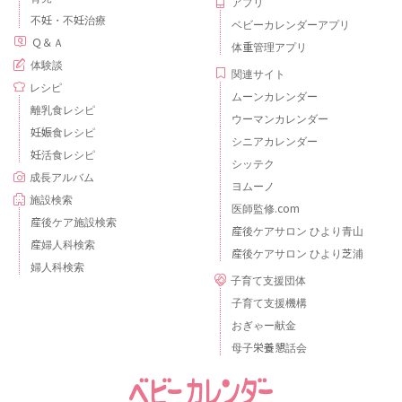
アプリ
不妊・不妊治療
ベビーカレンダーアプリ
Ｑ＆Ａ
体重管理アプリ
体験談
関連サイト
レシピ
ムーンカレンダー
離乳食レシピ
ウーマンカレンダー
妊娠食レシピ
シニアカレンダー
妊活食レシピ
シッテク
成長アルバム
ヨムーノ
施設検索
医師監修.com
産後ケア施設検索
産後ケアサロン ひより青山
産婦人科検索
産後ケアサロン ひより芝浦
婦人科検索
子育て支援団体
子育て支援機構
おぎゃー献金
母子栄養懇話会