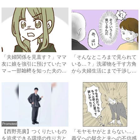
#...
「夫婦関係を見直す？」ママ
「そんなところまで見られて
友に娘を強引に預けていたマ
いる…？」洗濯物を干す方角
マ→一部始終を知った夫のま
から夫婦生活にまで干渉して
さ...
く...
Promoted
【西野亮廣】つくりたいもの
「モヤモヤがとまらない…」
を追求できる環境の作り方と
義父への疑念と夫への不信感