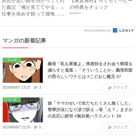
具合が悪い娘を預かってくれ
【実質無料】らくらくベビー
た義父「俺が見ててやる」→
の特典をチェック
仕事を休めず頼って後悔…義
Amazon
父...
Recommended by
マンガの新着記事
マンガ
義母「私も家族よ」孫差別をされ会う頻度を
減らすと鬼電→「そういうことか」義母豹変
の恐ろしいワケとは #こどおじ義兄 37
2026/08/07 23:15
3
クリップ
マンガ
娘「ママのせいで友だちたくさん無くした」
警察沙汰になり涙で訴え→母「え？」まさか
の反応に絶句 #無自覚ハラスメント 28
2026/08/07 22:20
5
クリップ