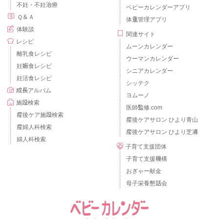
不妊・不妊治療
ベビーカレンダーアプリ
Ｑ＆Ａ
体重管理アプリ
体験談
関連サイト
レシピ
ムーンカレンダー
離乳食レシピ
ウーマンカレンダー
妊娠食レシピ
シニアカレンダー
妊活食レシピ
シッテク
成長アルバム
ヨムーノ
施設検索
医師監修.com
産後ケア施設検索
産後ケアサロン ひより青山
産婦人科検索
産後ケアサロン ひより芝浦
婦人科検索
子育て支援団体
子育て支援機構
おぎゃー献金
母子栄養懇話会