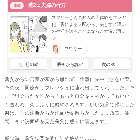
週2日夫婦の行方
連載
フワリーさんの知人の実体験をマンガ
化。親による支配から、夫とすれ違い
の生活を送ることになった女性の再…
フワリー
前の話
最初から読む
次の話
義父からの言葉が頭から離れず、仕事に集中できない楽。
その夜、同僚がリフレッシュに連れ出してくれました。そ
こで出会った女性から「もっと自分を甘やかしてもいい」
と言われ、久しぶりに癒やされます。いい気分で帰宅した
楽は、その油断からか洗面所を散らかしたまま放置。翌
朝、その洗面所を見た義父は怒りに震えます。
朝食時、義父は楽を問い詰め始めて……。