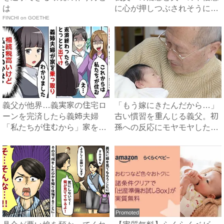
は
に心が押しつぶされそうに…
FINCHI on GOETHE
...
義父が他界…義実家の住宅ロ
「もう嫁にきたんだから…」
ーンを完済したら義姉夫婦
古い慣習を重んじる義父。初
「私たちが住むから」家を乗
孫への反応にモヤモヤした体
っ取...
験...
Promoted