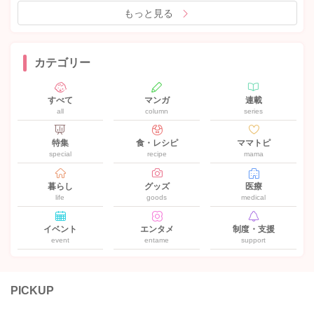
もっと見る
カテゴリー
すべて
マンガ
連載
all
column
series
特集
食・レシピ
ママトピ
special
recipe
mama
暮らし
グッズ
医療
life
goods
medical
イベント
エンタメ
制度・支援
event
entame
support
PICKUP