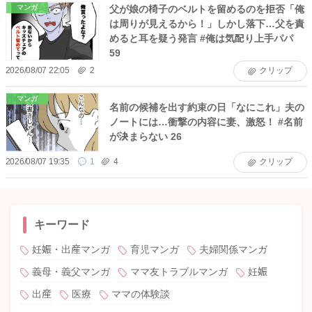
父が娘の椅子のベルトを留めるのを拒否「俺
マンガ
は周りが見えるから！」しかし落下…父を責
めると耳を疑う発言 #俺は気配り上手パパ
59
2026/08/07 22:05
2
クリップ
マンガ
名前の候補を出す約束の日「なにこれ」夫の
ノートには…衝撃の内容に妻、激怒！ #名前
が決まらない 26
2026/08/07 19:35
1
4
クリップ
キーワード
妊娠・出産マンガ
育児マンガ
夫婦関係マンガ
義母・義父マンガ
ママ友トラブルマンガ
妊娠
出産
医療
ママの体験談