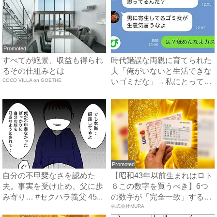
Promoted
すべてが絶景、収益も得られ
時代錯誤な両親に育てられた
るその仕組みとは
夫「俺がいないと生活できな
COCO VILLA on GOETHE
いゴミだな」→私にとっての
ゴ...
Promoted
自分の不甲斐なさを認めた
【昭和43年以前生まれはロト
夫。事実を受け止め、父に歩
６この数字を買うべき】6つ
み寄り… #セクハラ義父 45...
の数字が「完全一致」する
方...
株式会社MURA