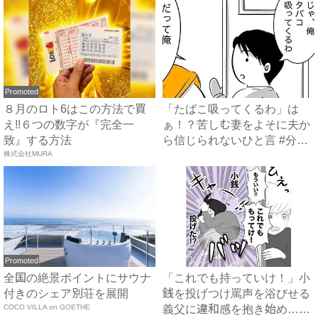
Promoted
８月のロト6はこの方法で買
「たばこ吸ってくるわ」は
え!!６つの数字が『完全一
ぁ！？苦しむ妻をよそに夫か
致』する方法
ら信じられないひと言 #分娩
株式会社MURA
室...
Promoted
全国の絶景ポイントにサウナ
「これでも持っていけ！」小
付きのシェア別荘を展開
銭を投げつけ罵声を浴びせる
COCO VILLA on GOETHE
義父に違和感を抱き始め…