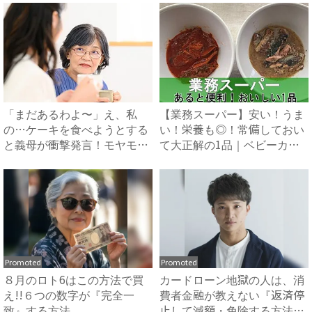
「まだあるわよ〜」え、私
【業務スーパー】安い！うま
の…ケーキを食べようとする
い！栄養も◎！常備しておい
と義母が衝撃発言！モヤモヤ
て大正解の1品｜ベビーカレ
する...
ン...
Promoted
Promoted
８月のロト6はこの方法で買
カードローン地獄の人は、消
え!!６つの数字が『完全一
費者金融が教えない『返済停
致』する方法
止して減額・免除する方法』