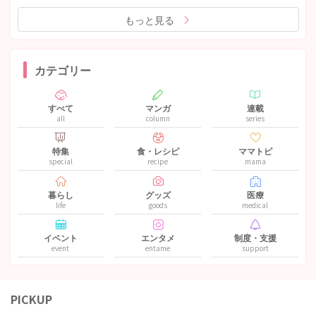
もっと見る
カテゴリー
すべて
マンガ
連載
all
column
series
特集
食・レシピ
ママトピ
special
recipe
mama
暮らし
グッズ
医療
life
goods
medical
イベント
エンタメ
制度・支援
event
entame
support
PICKUP