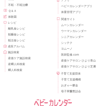
不妊・不妊治療
ベビーカレンダーアプリ
Ｑ＆Ａ
体重管理アプリ
体験談
関連サイト
レシピ
ムーンカレンダー
離乳食レシピ
ウーマンカレンダー
妊娠食レシピ
シニアカレンダー
妊活食レシピ
シッテク
成長アルバム
ヨムーノ
施設検索
医師監修.com
産後ケア施設検索
産後ケアサロン ひより青山
産婦人科検索
産後ケアサロン ひより芝浦
婦人科検索
子育て支援団体
子育て支援機構
おぎゃー献金
母子栄養懇話会