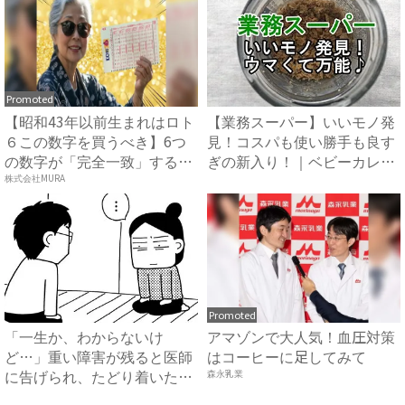
Promoted
【昭和43年以前生まれはロト
【業務スーパー】いいモノ発
６この数字を買うべき】6つ
見！コスパも使い勝手も良す
の数字が「完全一致」する
ぎの新入り！｜ベビーカレン
方...
ダ...
株式会社MURA
Promoted
「一生か、わからないけ
アマゾンで大人気！血圧対策
ど…」重い障害が残ると医師
はコーヒーに足してみて
に告げられ、たどり着いた答
森永乳業
えとは...