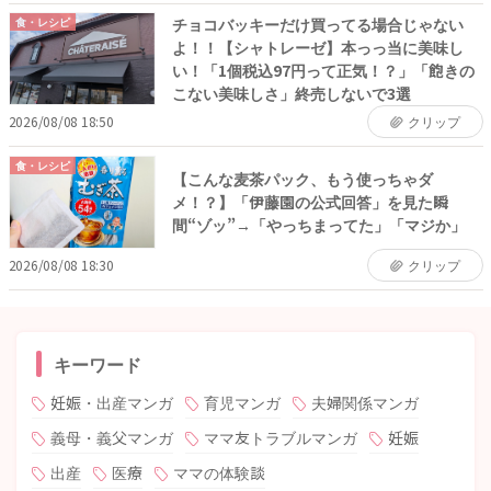
チョコバッキーだけ買ってる場合じゃない
食・レシピ
よ！！【シャトレーゼ】本っっ当に美味し
い！「1個税込97円って正気！？」「飽きの
こない美味しさ」終売しないで3選
2026/08/08 18:50
クリップ
食・レシピ
【こんな麦茶パック、もう使っちゃダ
メ！？】「伊藤園の公式回答」を見た瞬
間“ゾッ”→「やっちまってた」「マジか」
2026/08/08 18:30
クリップ
キーワード
妊娠・出産マンガ
育児マンガ
夫婦関係マンガ
義母・義父マンガ
ママ友トラブルマンガ
妊娠
出産
医療
ママの体験談