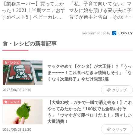
【業務スーパー】買ってよか
「私、子育て向いてない」マ
った！2021上半期マニアおす
マ友に娘を預ける妻が夫に子
すめベスト5｜ベビーカレ...
育てが苦手と告白→その理由
と...
Recommended by
食・レシピの新着記事
食・レシピ
マックやめて【ケンタ】が大正解！？「うっ
ま〜〜〜！これ食べなきゃ後悔しそう」「な
くなり次第終了」今だけ限定2選
2026/08/08 20:30
クリップ
【大葉20枚→ガチで一瞬で消え去る！】これ
食・レシピ
やってみたかった「100枚でも全然いけそ
う」「ウマすぎて即ペロリだよ！」清々しい
大量消費！
2026/08/08 19:30
クリップ