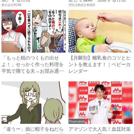
で...
株式会社MURA
渋谷法務総合事務所
「もっと精のつくもの出せ
【月齢別】離乳食のコツとヒ
よ！」せっかく作った料理を
ントを教えます！｜ベビーカ
平気で捨てる夫→お望み通り
レンダー
の料...
Promoted
「違うー」娘に帽子をねだら
アマゾンで大人気！血圧対策