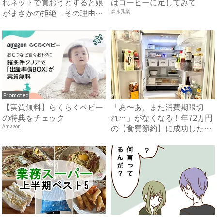
れネットで買おうとすると娘
はコーヒーに足してみて
がまさかの拒絶→その理由を
森永乳業
知...
Promoted
【実質無料】らくらくベビー
「あ〜あ、また消費期限切
の特典をチェック
れ…」がなくなる！年72万円
の【食費節約】に成功した冷
Amazon
蔵...