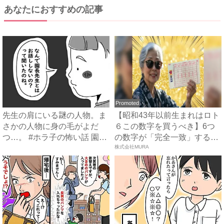
あなたにおすすめの記事
Promoted
先生の肩にいる謎の人物。ま
【昭和43年以前生まれはロト
さかの人物に身の毛がよだ
６この数字を買うべき】6つ
つ…。 #ホラ子の怖い話 園
の数字が「完全一致」する
長...
方...
株式会社MURA