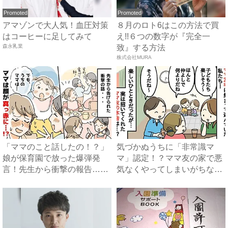
Promoted
Promoted
アマゾンで大人気！血圧対策
８月のロト6はこの方法で買
はコーヒーに足してみて
え!!６つの数字が『完全一
森永乳業
致』する方法
株式会社MURA
「ママのこと話したの！？」
気づかぬうちに「非常識マ
娘が保育園で放った爆弾発
マ」認定！？ママ友の家で悪
言！先生から衝撃の報告…穴
気なくやってしまいがちな、
があ...
うっ...