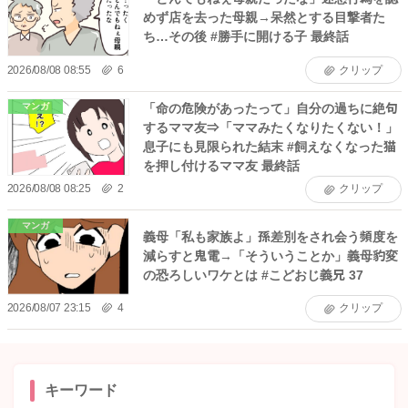
めず店を去った母親→呆然とする目撃者た
ち…その後 #勝手に開ける子 最終話
2026/08/08 08:55
6
クリップ
「命の危険があったって」自分の過ちに絶句
マンガ
するママ友⇒「ママみたくなりたくない！」
息子にも見限られた結末 #飼えなくなった猫
を押し付けるママ友 最終話
2026/08/08 08:25
2
クリップ
マンガ
義母「私も家族よ」孫差別をされ会う頻度を
減らすと鬼電→「そういうことか」義母豹変
の恐ろしいワケとは #こどおじ義兄 37
2026/08/07 23:15
4
クリップ
キーワード