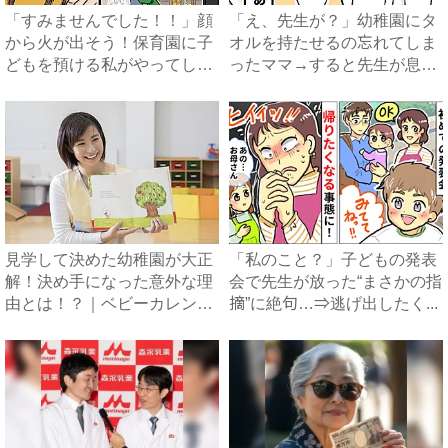
「すみませんでした！！」顔
「え、先生が？」幼稚園にタ
から火が出そう！保育園に子
オルを持たせるの忘れてしま
どもを預ける私がやってしま
ったママ→すると先生が息子
っ...
に...
見学して決めた幼稚園が大正
「私のこと？」子どもの発表
解！決め手になった意外な理
会で先生が放った“まさかの指
由とは！？｜ベビーカレンダ
摘”に絶句…⇒逃げ出したく...
ー