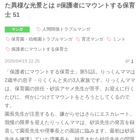
た異様な光景とは #保護者にマウントする保育
士 51
人間関係トラブルマンガ
マンガ
保育園・幼稚園トラブルマンガ
育児マンガ
ミント
保護者にマウントする保育士
2026/04/19 22:25
1
「保護者にマウントする保育士」第51話。りっくんママは
2歳半の息子・りくくんと夫の3人家族です。りっくんママ
は、保育園の担任・砂浜アヤメ先生が苦手。お迎えに行く
たびに、何かにつけてマウントをとろうとしてくるので
す。
園長先生が注意するも、嫌がらせはさらにエスカレート。
我慢の限界を迎えたりっくんママは、砂浜先生の発言を録
音して園長先生や理事長との面談に臨みます。最初は砂浜
先生を擁護していた理事長も、録音された砂浜先生の問題