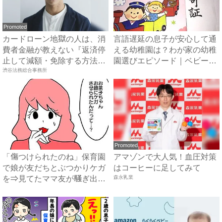
Promoted
カードローン地獄の人は、消
言語遅延の息子が安心して通
費者金融が教えない『返済停
える幼稚園は？わが家の幼稚
止して減額・免除する方法』
園選びエピソード｜ベビーカ
で...
渋谷法務総合事務所
レ...
Promoted
「傷つけられたのね」保育園
アマゾンで大人気！血圧対策
で娘が友だちとぶつかりケガ
はコーヒーに足してみて
を⇒見てたママ友が騒ぎ出し
森永乳業
...