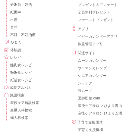
妊娠前・妊活
プレゼント＆アンケート
妊娠中
全員無料プレゼント
出産
ファーストプレゼント
育児
アプリ
不妊・不妊治療
ベビーカレンダーアプリ
Ｑ＆Ａ
体重管理アプリ
体験談
関連サイト
レシピ
ムーンカレンダー
離乳食レシピ
ウーマンカレンダー
妊娠食レシピ
シニアカレンダー
妊活食レシピ
シッテク
成長アルバム
ヨムーノ
施設検索
医師監修.com
産後ケア施設検索
産後ケアサロン ひより青山
産婦人科検索
産後ケアサロン ひより芝浦
婦人科検索
子育て支援団体
子育て支援機構