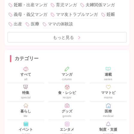
妊娠・出産マンガ
育児マンガ
夫婦関係マンガ
義母・義父マンガ
ママ友トラブルマンガ
妊娠
出産
医療
ママの体験談
もっと見る
カテゴリー
すべて
マンガ
連載
all
column
series
特集
食・レシピ
ママトピ
special
recipe
mama
暮らし
グッズ
医療
life
goods
medical
イベント
エンタメ
制度・支援