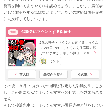
発言を聞いてようやく非を認めるように。しかし、責任者
として謝罪をする気はないようで、あとの対応は園長先生
に丸投げしてしまいます。
保護者にマウントする保育士
連載
2歳の息子・りくくんを育てるりっくん
ママは日中は、りくくんを保育園に預
けていますが、息子の担任・アヤ…
ミント
前の話
最初から読む
次の話
その後、今月いっぱいでの退職が決定した砂浜先生。しか
し、この期に及んでりっくんママへの仕返しを諦められま
せん。
そして砂浜先生は、りっくんママが園長先生と話をしてい