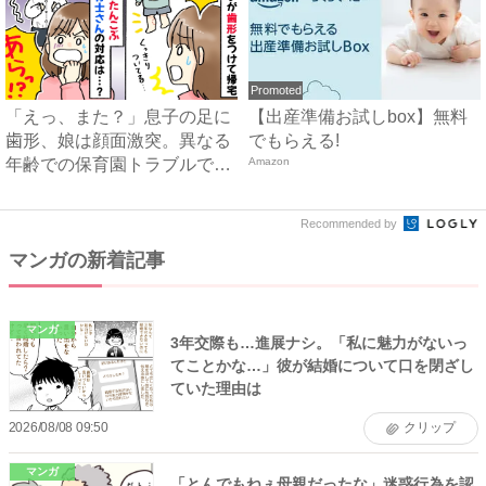
Promoted
「えっ、また？」息子の足に
【出産準備お試しbox】無料
歯形、娘は顔面激突。異なる
でもらえる!
年齢での保育園トラブルで見
Amazon
え...
Recommended by
マンガの新着記事
マンガ
3年交際も…進展ナシ。「私に魅力がないっ
てことかな…」彼が結婚について口を閉ざし
ていた理由は
2026/08/08 09:50
クリップ
マンガ
「とんでもねぇ母親だったな」迷惑行為を認