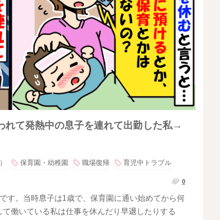
われて発熱中の息子を連れて出勤した私→
）
保育園・幼稚園
職場復帰
育児中トラブル
0
です。当時息子は1歳で、保育園に通い始めてから何
して働いている私は仕事を休んだり早退したりする