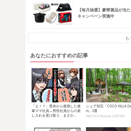
【毎月抽選】豪華賞品が当た
キャンペーン実施中
も
あなたにおすすめの記事
「え！？」育休から復帰した後
シェア別荘「COCO VILLA O
輩ママ社員→男性社員からの差
rs」3選
し入れを受け取り、まさか...
PR(COCO VILLA on GOETHE)