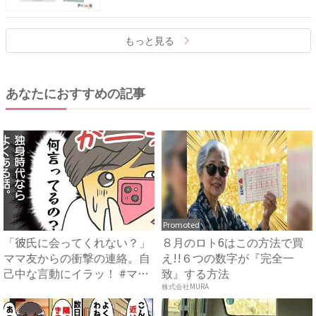
もっと見る
あなたにおすすめの記事
Promoted
「彼氏に会ってくれない？」
８月のロト6はこの方法で買
ママ友からの衝撃の連絡。自
え!!６つの数字が『完全一
己中な言動にイラッ！ #マ
致』する方法
マ...
株式会社MURA