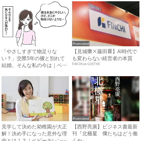
Promoted
「やさしすぎて物足りな
【見城徹×藤田晋】AI時代で
い？」交際5年の彼と別れて
も変わらない経営者の本質
結婚。そんな私の今は｜ベビ
FINCHI on GOETHE
ーカレ...
Promoted
見学して決めた幼稚園が大正
【西野亮廣】ビジネス書最新
解！決め手になった意外な理
刊『北極星 僕たちはどう働
由とは！？｜ベビーカレンダ
くか』