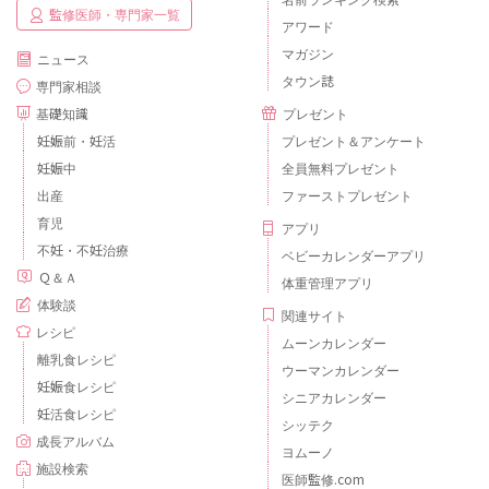
監修医師・専門家一覧
アワード
マガジン
ニュース
タウン誌
専門家相談
基礎知識
プレゼント
妊娠前・妊活
プレゼント＆アンケート
妊娠中
全員無料プレゼント
出産
ファーストプレゼント
育児
アプリ
不妊・不妊治療
ベビーカレンダーアプリ
Ｑ＆Ａ
体重管理アプリ
体験談
関連サイト
レシピ
ムーンカレンダー
離乳食レシピ
ウーマンカレンダー
妊娠食レシピ
シニアカレンダー
妊活食レシピ
シッテク
成長アルバム
ヨムーノ
施設検索
医師監修.com