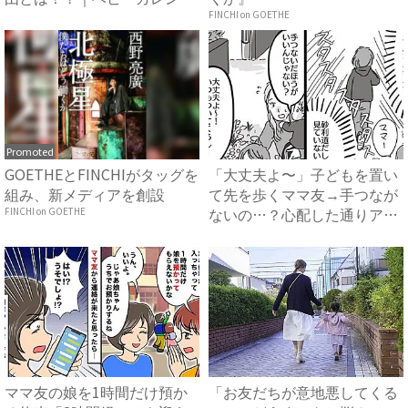
ー
FINCHI on GOETHE
Promoted
GOETHEとFINCHIがタッグを
「大丈夫よ〜」子どもを置い
組み、新メディアを創設
て先を歩くママ友→手つなが
ないの…？心配した通りアク
FINCHI on GOETHE
シ...
ママ友の娘を1時間だけ預か
「お友だちが意地悪してくる