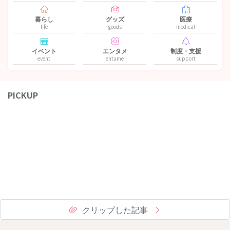
暮らし
グッズ
医療
life
goods
medical
イベント
エンタメ
制度・支援
event
entame
support
PICKUP
クリップした記事