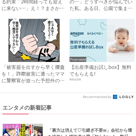
る約束「2時間経っても迎え
の…」どうすべきか悩んでい
に来ない…」え！？まさかの
た私。ある日、公園で集まる
連...
と...
Promoted
「被害届を出すから早く捜査
【出産準備お試しbox】無料
を！」詐欺被害に遭ったママ
でもらえる!
に警察官が放った予想外の言
Amazon
葉...
Recommended by
エンタメの新着記事
エンタメ
「裏方は消えて♡引継ぎ不要w」会社から僕