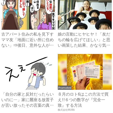
古アパート住みの私を見下す
娘の言動にヒヤヒヤ！「友だ
ママ友「地面に近い所に住め
ちの輪を広げてほしい」と思
ない」⇒後日、意外な人が引
い画策した結果、かなり気ま
っ...
ず...
Promoted
「自分の家と反対だったらい
８月のロト6はこの方法で買
いのに…」家に居座る放置子
え!!６つの数字が『完全一
が言い放ったその言葉の真相
致』する方法
と...
株式会社MURA