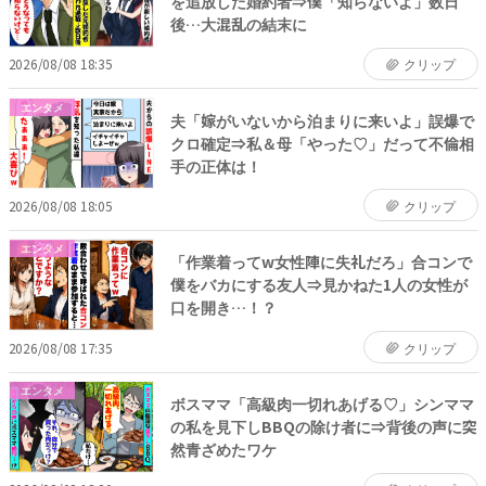
を追放した婚約者⇒僕「知らないよ」数日
後…大混乱の結末に
2026/08/08 18:35
クリップ
エンタメ
夫「嫁がいないから泊まりに来いよ」誤爆で
クロ確定⇒私＆母「やった♡」だって不倫相
手の正体は！
2026/08/08 18:05
クリップ
エンタメ
「作業着ってw女性陣に失礼だろ」合コンで
僕をバカにする友人⇒見かねた1人の女性が
口を開き…！？
2026/08/08 17:35
クリップ
エンタメ
ボスママ「高級肉一切れあげる♡」シンママ
の私を見下しBBQの除け者に⇒背後の声に突
然青ざめたワケ