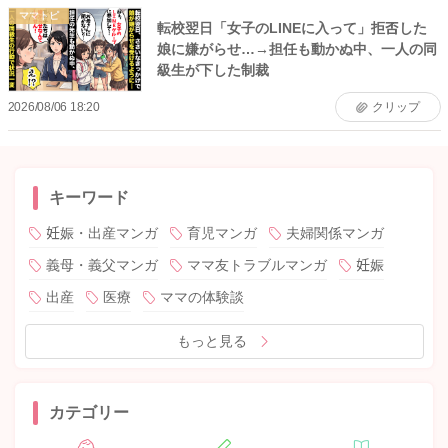
ママトピ
転校翌日「女子のLINEに入って」拒否した
娘に嫌がらせ…→担任も動かぬ中、一人の同
級生が下した制裁
2026/08/06 18:20
クリップ
キーワード
妊娠・出産マンガ
育児マンガ
夫婦関係マンガ
義母・義父マンガ
ママ友トラブルマンガ
妊娠
出産
医療
ママの体験談
もっと見る
カテゴリー