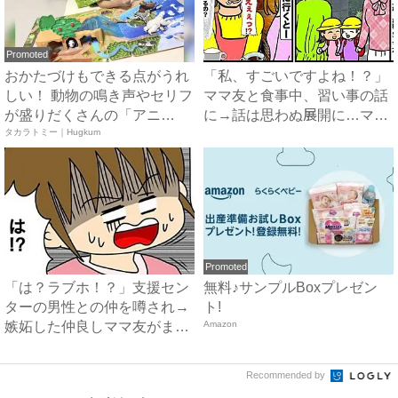
Promoted
おかたづけもできる点がうれ
「私、すごいですよね！？」
しい！ 動物の鳴き声やセリフ
ママ友と食事中、習い事の話
が盛りだくさんの「アニ
に→話は思わぬ展開に…ママ
ア ...
タカラトミー｜Hugkum
友...
Promoted
「は？ラブホ！？」支援セン
無料♪サンプルBoxプレゼン
ターの男性との仲を噂され→
ト!
嫉妬した仲良しママ友がまさ
Amazon
か...
Recommended by