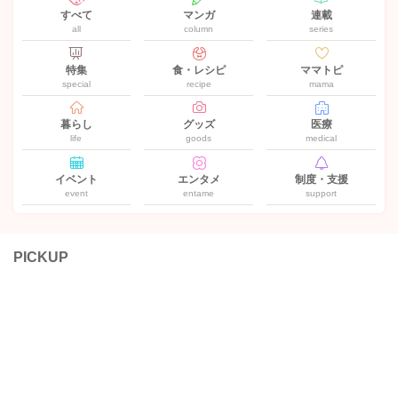
すべて
マンガ
連載
all
column
series
特集
食・レシピ
ママトピ
special
recipe
mama
暮らし
グッズ
医療
life
goods
medical
イベント
エンタメ
制度・支援
event
entame
support
PICKUP