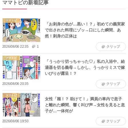
ママトピの新着記事
ママトピ
「お刺身の色が…黒い！？」初めての義実家
で出された料理にゾッ→口にした瞬間、あ
然！刺身の正体は
2026/08/06 22:35
1
クリップ
ママトピ
「うっかり切っちゃった♡」私の入浴中、給
湯器を切る義母→しかし、うっかりミスで嫁
いびりが露呈！？
2026/08/06 20:35
クリップ
ママトピ
女性「誰！？ 助けて！」満員の車内で息子
と離れた瞬間、響く叫び声→女性を見ると息
子が…一体何が
2026/08/06 19:50
クリップ