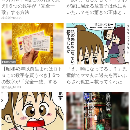
え!!６つの数字が『完全一
が家に居座る放置子は他にも
致』する方法
いた…？その驚きの正体と
株式会社MURA
は…...
Promoted
【昭和43年以前生まれはロト
「え、噂になってる…？」児
６この数字を買うべき】6つ
童館でママ友に過去を言いふ
の数字が「完全一致」する
らされ孤立→救ってくれた友
方...
株式会社MURA
人...