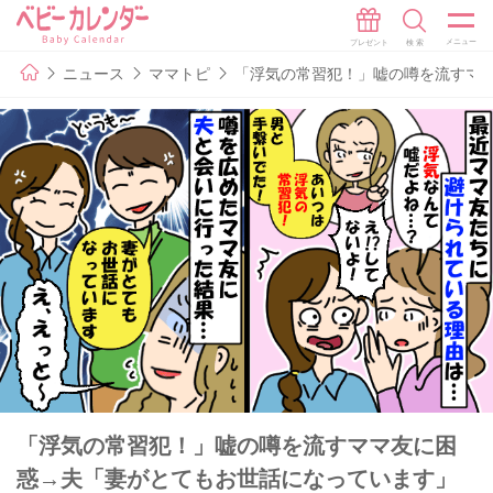
ニュース
ママトピ
「浮気の常習犯！」嘘の噂を流すマ
「浮気の常習犯！」嘘の噂を流すママ友に困
惑→夫「妻がとてもお世話になっています」