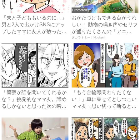
Promoted
「夫と子どももいるのに…」
おかたづけもできる点がうれ
男と2人で出かけSNSにアッ
しい！ 動物の鳴き声やセリフ
プしたママに友人が放った
が盛りだくさんの「アニ
痛...
ア ...
タカラトミー｜Hugkum
「警察が話を聞いてくれるか
「もう金輪際関わりたくな
な？」挑発的なママ友。諦め
い！」車に乗せてとしつこい
るしかないと思った次の瞬
ママ友→思い切って断ると…
間…...
ママ...