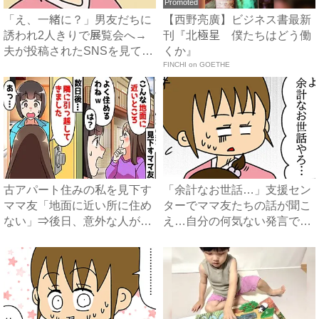
Promoted
「え、一緒に？」男友だちに
【西野亮廣】ビジネス書最新
誘われ2人きりで展覧会へ→
刊『北極星 僕たちはどう働
夫が投稿されたSNSを見て
くか』
ま...
FINCHI on GOETHE
古アパート住みの私を見下す
「余計なお世話…」支援セン
ママ友「地面に近い所に住め
ターでママ友たちの話が聞こ
ない」⇒後日、意外な人が引
え…自分の何気ない発言で怒
っ...
っ...