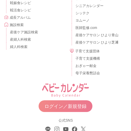
妊娠食レシピ
シニアカレンダー
妊活食レシピ
シッテク
成長アルバム
ヨムーノ
施設検索
医師監修.com
産後ケア施設検索
産後ケアサロン ひより青山
産婦人科検索
産後ケアサロン ひより芝浦
婦人科検索
子育て支援団体
子育て支援機構
おぎゃー献金
母子栄養懇話会
ログイン／新規登録
公式SNS