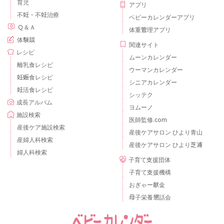
育児
アプリ
不妊・不妊治療
ベビーカレンダーアプリ
Ｑ＆Ａ
体重管理アプリ
体験談
関連サイト
レシピ
ムーンカレンダー
離乳食レシピ
ウーマンカレンダー
妊娠食レシピ
シニアカレンダー
妊活食レシピ
シッテク
成長アルバム
ヨムーノ
施設検索
医師監修.com
産後ケア施設検索
産後ケアサロン ひより青山
産婦人科検索
産後ケアサロン ひより芝浦
婦人科検索
子育て支援団体
子育て支援機構
おぎゃー献金
母子栄養懇話会