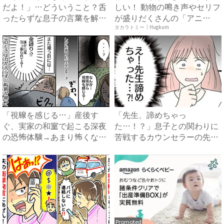
だよ！」…どういうこと？舌
しい！ 動物の鳴き声やセリフ
ったらずな息子の言葉を解読
が盛りだくさんの「アニ
す...
ア ...
タカラトミー｜Hugkum
「視線を感じる…」産後す
「先生、諦めちゃっ
ぐ、実家の和室で起こる深夜
た…！？」息子との関わりに
の恐怖体験→あまり怖くない
苦戦するカウンセラーの先生
と感...
⇒まさかの...
Promoted