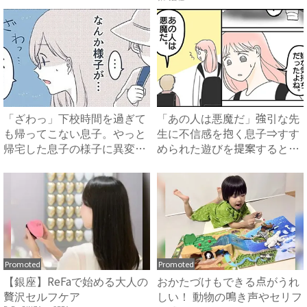
「ざわっ」下校時間を過ぎて
「あの人は悪魔だ」強引な先
も帰ってこない息子。やっと
生に不信感を抱く息子⇒すす
帰宅した息子の様子に異変
められた遊びを提案すると、
が…...
ま...
Promoted
Promoted
【銀座】ReFaで始める大人の
おかたづけもできる点がうれ
贅沢セルフケア
しい！ 動物の鳴き声やセリフ