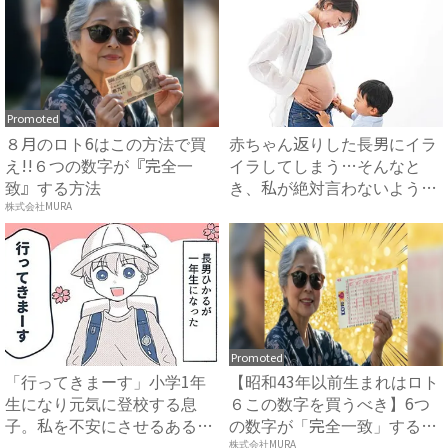
Promoted
８月のロト6はこの方法で買
赤ちゃん返りした長男にイラ
え!!６つの数字が『完全一
イラしてしまう…そんなと
致』する方法
き、私が絶対言わないように
して...
株式会社MURA
Promoted
「行ってきまーす」小学1年
【昭和43年以前生まれはロト
生になり元気に登校する息
６この数字を買うべき】6つ
子。私を不安にさせるある行
の数字が「完全一致」する
動と...
方...
株式会社MURA