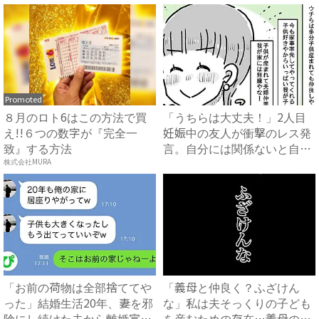
Promoted
８月のロト6はこの方法で買
「うちらは大丈夫！」2人目
え!!６つの数字が『完全一
妊娠中の友人が衝撃のレス発
致』する方法
言。自分には関係ないと自信
満...
株式会社MURA
「お前の荷物は全部捨ててや
「義母と仲良く？ふざけん
った」結婚生活20年、妻を邪
な」私は夫そっくりの子ども
険にし続けた夫から離婚宣
を産むための存在…義母の企