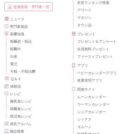
名前ランキング検索
監修医師・専門家一覧
アワード
マガジン
ニュース
タウン誌
専門家相談
基礎知識
プレゼント
妊娠前・妊活
プレゼント＆アンケート
妊娠中
全員無料プレゼント
出産
ファーストプレゼント
育児
アプリ
不妊・不妊治療
ベビーカレンダーアプリ
Ｑ＆Ａ
体重管理アプリ
体験談
関連サイト
レシピ
ムーンカレンダー
離乳食レシピ
ウーマンカレンダー
妊娠食レシピ
シニアカレンダー
妊活食レシピ
シッテク
成長アルバム
ヨムーノ
施設検索
医師監修.com