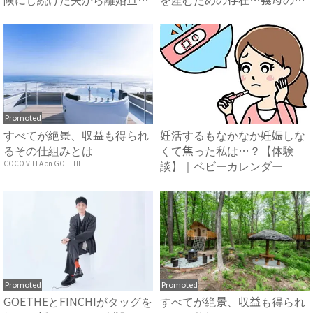
告...
みを...
Promoted
すべてが絶景、収益も得られ
妊活するもなかなか妊娠しな
るその仕組みとは
くて焦った私は…？【体験
談】｜ベビーカレンダー
COCO VILLA on GOETHE
Promoted
Promoted
GOETHEとFINCHIがタッグを
すべてが絶景、収益も得られ