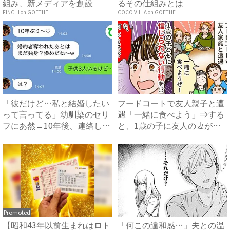
組み、新メディアを創設
るその仕組みとは
FINCHI on GOETHE
COCO VILLA on GOETHE
「彼だけど…私と結婚したい
フードコートで友人親子と遭
って言ってる」幼馴染のセリ
遇「一緒に食べよう」⇒する
フにあ然→10年後、連絡し
と、1歳の子に友人の妻が目
て...
を...
Promoted
【昭和43年以前生まれはロト
「何この違和感…」夫との温