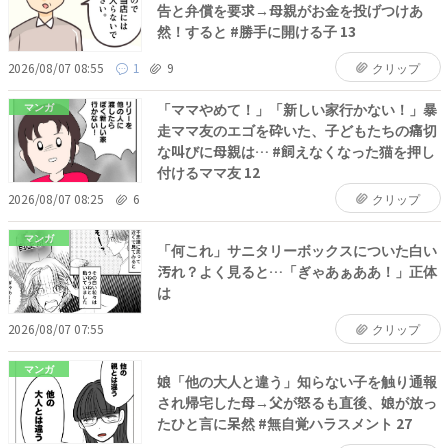
告と弁償を要求→母親がお金を投げつけあ
然！すると #勝手に開ける子 13
2026/08/07 08:55
1
9
クリップ
「ママやめて！」「新しい家行かない！」暴
マンガ
走ママ友のエゴを砕いた、子どもたちの痛切
な叫びに母親は… #飼えなくなった猫を押し
付けるママ友 12
2026/08/07 08:25
6
クリップ
マンガ
「何これ」サニタリーボックスについた白い
汚れ？よく見ると…「ぎゃあぁああ！」正体
は
2026/08/07 07:55
クリップ
マンガ
娘「他の大人と違う」知らない子を触り通報
され帰宅した母→父が怒るも直後、娘が放っ
たひと言に呆然 #無自覚ハラスメント 27