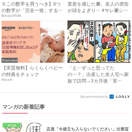
６この数字を買うべき】6つ
度差を感じた妻。友人の忠告
の数字が「完全一致」する
が頭をよぎり… #サレ妻シ
方...
タ...
株式会社MURA
Promoted
【実質無料】らくらくベビー
「え…ずっと思ってた
の特典をチェック
の…？」出産した友人宅へ家
族で訪問→3カ月後「実
Amazon
は…」友人か...
Recommended by
マンガの新着記事
マンガ
店員「今後立ち入らないでください」出禁宣